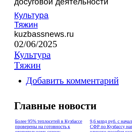
досуговой деятельности
Культура
Тяжин
kuzbassnews.ru
02/06/2025
Культура
Тяжин
Добавить комментарий
Главные новости
Более 95% теплосетей в Кузбассе
9,6 млрд руб. с нача
проверены на готовность к
СФР по Кузбассу на
отопительному сезону
единого пособия ку