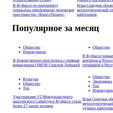
В Кузбассе по нацпроекту
Илья Середюк обозн
открылось обновленное творческое
металлургической о
пространство «КнигоТворец»
работников
Популярное за месяц
Общество
Общество
Новокузнецк
В Кузбассе новы
В Новокузнецке простились с первым
контроль в Россе
командиром ОМОН Сергеем Добижей
отправкой в Респ
Общество
Культура
Экономика
Общество
Топ
Топ
Новокузне
Участниками VI Международного
Илья Середюк об
шахтерского Сабантуя в Кузбассе стали
металлургической
более 27 тысяч человек
лучших работник