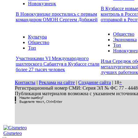
Новокузнецк
В Кузбассе новы
В Новокузнецке простились с первым
контроль в Россе
командиром ОМОН Сергеем Добижей
отправкой в Респ
Общество
Культура
Экономика
Общество
Топ
Топ
Новокузне
Участниками VI Международного
Илья Середюк об
шахтерского Сабантуя в Кузбассе стали
металлургической
более 27 тысяч человек
лучших работник
Контакты
|
Реклама на сайте
|
Создание сайта
| 18
+
Регистрационный номер СМИ: Серия ЭЛ № ФС 77 - 44486 
Публикация материалов возможна с указанием источник
Gismeteo