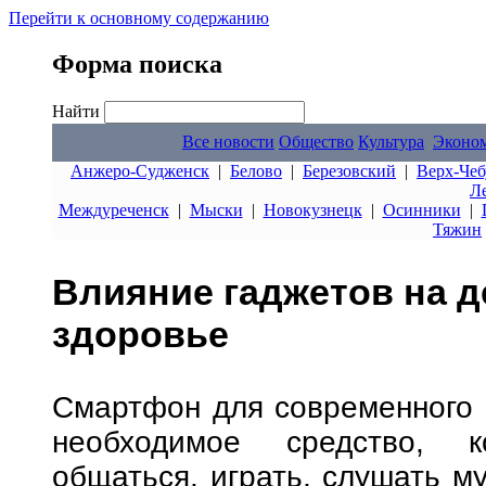
Перейти к основному содержанию
Форма поиска
Найти
Все новости
Общество
Культура
Эконо
Анжеро-Судженск
|
Белово
|
Березовский
|
Верх-Чеб
Л
Междуреченск
|
Мыски
|
Новокузнецк
|
Осинники
|
Тяжин
Влияние гаджетов на д
здоровье
Смартфон для современного 
необходимое средство, к
общаться, играть, слушать м