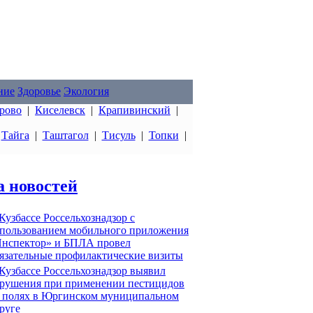
ние
Здоровье
Экология
рово
|
Киселевск
|
Крапивинский
|
|
Тайга
|
Таштагол
|
Тисуль
|
Топки
|
а новостей
Кузбассе Россельхознадзор с
пользованием мобильного приложения
нспектор» и БПЛА провел
язательные профилактические визиты
Кузбассе Россельхознадзор выявил
рушения при применении пестицидов
 полях в Юргинском муниципальном
руге