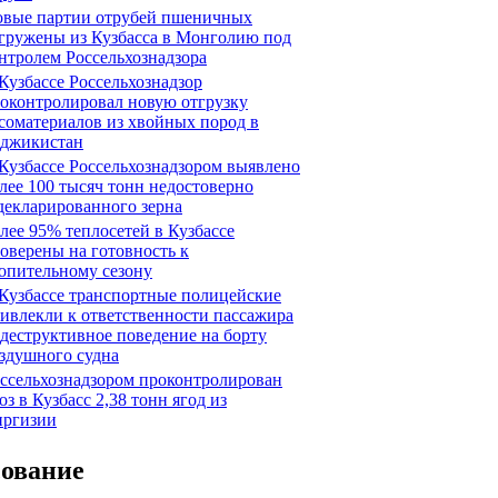
вые партии отрубей пшеничных
гружены из Кузбасса в Монголию под
нтролем Россельхознадзора
Кузбассе Россельхознадзор
оконтролировал новую отгрузку
соматериалов из хвойных пород в
джикистан
Кузбассе Россельхознадзором выявлено
лее 100 тысяч тонн недостоверно
декларированного зерна
лее 95% теплосетей в Кузбассе
оверены на готовность к
опительному сезону
Кузбассе транспортные полицейские
ивлекли к ответственности пассажира
 деструктивное поведение на борту
здушного судна
ссельхознадзором проконтролирован
оз в Кузбасс 2,38 тонн ягод из
ргизии
сование