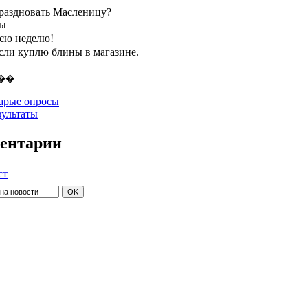
праздновать Масленицу?
ты
всю неделю!
если куплю блины в магазине.
арые опросы
зультаты
ентарии
ст