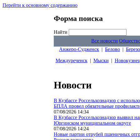
Перейти к основному содержанию
Форма поиска
Найти
Все новости
Обществ
Анжеро-Судженск
|
Белово
|
Берез
Междуреченск
|
Мыски
|
Новокузне
Новости
В Кузбассе Россельхознадзор с исполь
БПЛА провел обязательные профилакт
07/08/2026 14:34
В Кузбассе Россельхознадзор выявил н
Юргинском муниципальном округе
07/08/2026 14:24
Новые партии отрубей пшеничных отгр
Россельхознадзора