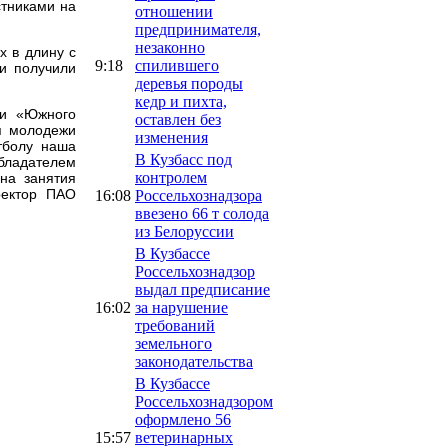
стниками на
отношении
предпринимателя,
незаконно
х в длину с
9:18
спилившего
ки получили
деревья породы
кедр и пихта,
ки «Южного
оставлен без
я молодежи
изменения
тболу наша
В Кузбасс под
обладателем
контролем
на занятия
ректор ПАО
16:08
Россельхознадзора
ввезено 66 т солода
из Белоруссии
В Кузбассе
Россельхознадзор
выдал предписание
16:02
за нарушение
требований
земельного
законодательства
В Кузбассе
Россельхознадзором
оформлено 56
15:57
ветеринарных