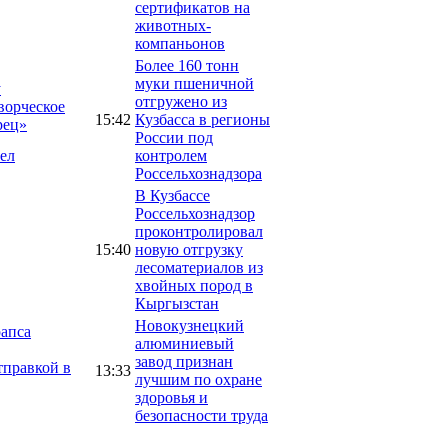
сертификатов на
животных-
компаньонов
Более 160 тонн
муки пшеничной
у
отгружено из
ворческое
15:42
Кузбасса в регионы
рец»
России под
рел
контролем
Россельхознадзора
В Кузбассе
Россельхознадзор
проконтролировал
15:40
новую отгрузку
лесоматериалов из
хвойных пород в
Кыргызстан
Новокузнецкий
рапса
алюминиевый
завод признан
тправкой в
13:33
лучшим по охране
здоровья и
безопасности труда