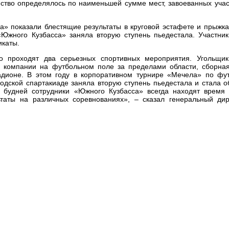
ство определялось по наименьшей сумме мест, завоеванных уча
» показали блестящие результаты в круговой эстафете и прыжка
«Южного Кузбасса» заняла вторую ступень пьедестала. Участни
икаты.
о проходят два серьезных спортивных мероприятия. Угольщи
ть компании на футбольном поле за пределами области, сборна
адионе. В этом году в корпоративном турнире «Мечела» по фу
родской спартакиаде заняла вторую ступень пьедестала и стала 
 будней сотрудники «Южного Кузбасса» всегда находят время 
таты на различных соревнованиях», – сказал генеральный ди