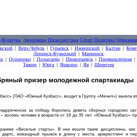
о
Культура
Экономика
Происшествия
Спорт
Политика
Образова
овский
|
Верх-Чебула
|
Гурьевск
|
Ижморский
|
Калтан
|
Кеме
Ленинск-Кузнецкий
|
Мариинск
цк
|
Осинники
|
Полысаево
|
Прокопьевск
|
Промышленная
Тяжин
|
Юрга
|
Яшкино
|
Яя
|
Шерегеш
бряный призер молодежной спартакиады
асс» (ПАО «Южный Кузбасс», входит в Группу «Мечел») заняла в
ждуреченска за победу боролись девять сборных городских орг
– восемь человек в возрасте от 18 до 35 лет. «Южный Кузбасс» п
рамме «Веселые старты». В нее вошли такие дисциплины, как: 
, дартс, командный прыжок в длину с места, армрестлинг и пе