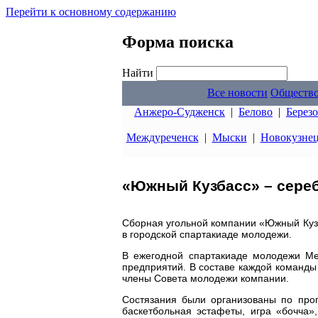
Перейти к основному содержанию
Форма поиска
Найти
Все новости
Обществ
Анжеро-Судженск
|
Белово
|
Берез
Междуреченск
|
Мыски
|
Новокузне
«Южный Кузбасс» – сере
Сборная угольной компании «Южный Кузб
в городской спартакиаде молодежи.
В ежегодной спартакиаде молодежи Ме
предприятий. В составе каждой команды 
члены Совета молодежи компании.
Состязания были организованы по прог
баскетбольная эстафеты, игра «бочча»