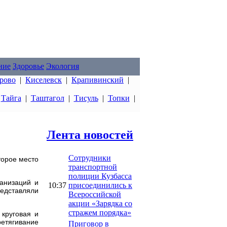
ние
Здоровье
Экология
рово
|
Киселевск
|
Крапивинский
|
|
Тайга
|
Таштагол
|
Тисуль
|
Топки
|
Лента новостей
Сотрудники
торое место
транспортной
полиции Кузбасса
анизаций и
10:37
присоединились к
редставляли
Всероссийской
акции «Зарядка со
стражем порядка»
круговая и
ретягивание
Приговор в