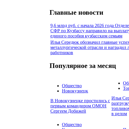
Главные новости
9,6 млрд руб. с начала 2026 года Отдел
СФР по Кузбассу направило на выплат
единого пособия кузбасским семьям
Илья Середюк обозначил главные успе
металлургической отрасли и наградил
работников
Популярное за месяц
Об
Общество
То
Новокузнецк
Илья Сер
В Новокузнецке простились с
разгруз
первым командиром ОМОН
топливом
Сергеем Добижей
в целом
Общество