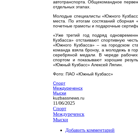
автотранспорта. Общекомандное первен
отдельных этапах.
Молодые специалисты «Южного Кузбасса
места. По итогам состязаний сборная 
почетные грамоты и подарочные сертиф
«Уже третий год подряд одновременн
Кузбасса» отстаивают спортивную чес
«Южного Кузбасса» – на городском ст
команда взяла бронзу, а молодежь в го
серебряной медали. В череде рабочих
спортом и показывают хорошие резуль
«Южный Кузбасс» Алексей Ляпин.
Фото: ПАО «Южный Кузбасс»
Спорт
Междуреченск
Мыски
kuzbassnews.ru
11/06/2025
Спорт
Междуреченск
Мыски
Добавить комментарий