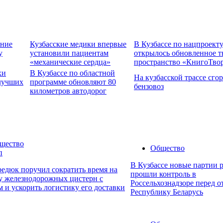
ение
Кузбасские медики впервые
В Кузбассе по нацпроект
у
установили пациентам
открылось обновленное т
«механические сердца»
пространство «КнигоТво
хи
В Кузбассе по областной
На кузбасской трассе сго
 лучших
программе обновляют 80
бензовоз
километров автодорог
щество
Общество
п
В Кузбассе новые партии 
едюк поручил сократить время на
прошли контроль в
ку железнодорожных цистерн с
Россельхознадзоре перед о
 и ускорить логистику его доставки
Республику Беларусь