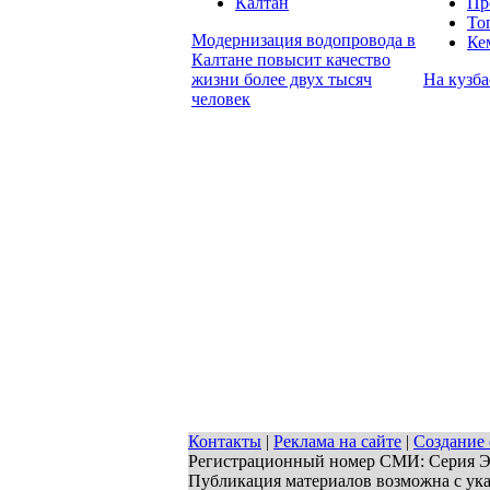
Калтан
Пр
То
Модернизация водопровода в
Ке
Калтане повысит качество
жизни более двух тысяч
На кузба
человек
Контакты
|
Реклама на сайте
|
Создание 
Регистрационный номер СМИ: Серия ЭЛ 
Публикация материалов возможна с ук