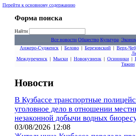
Перейти к основному содержанию
Форма поиска
Найти
Все новости
Общество
Культура
Эконо
Анжеро-Судженск
|
Белово
|
Березовский
|
Верх-Чеб
Л
Междуреченск
|
Мыски
|
Новокузнецк
|
Осинники
|
Тяжин
Новости
В Кузбассе транспортные полицейс
уголовное дело в отношении местн
незаконной добычи водных биорес
03/08/2026 12:08