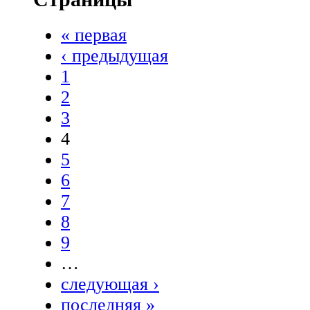
« первая
‹ предыдущая
1
2
3
4
5
6
7
8
9
…
следующая ›
последняя »