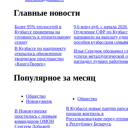
Главные новости
Более 95% теплосетей в
9,6 млрд руб. с начала 2026
Кузбассе проверены на
Отделение СФР по Кузбасс
готовность к отопительному
направило на выплату еди
сезону
пособия кузбасским семьям
В Кузбассе по нацпроекту
Илья Середюк обозначил г
открылось обновленное
успехи металлургической о
творческое пространство
наградил лучших работник
«КнигоТворец»
Популярное за месяц
Общество
Общество
Новокузнецк
В Кузбассе новые партии рапса
В Новокузнецке
прошли контроль в
простились с первым
Россельхознадзоре перед отпра
командиром ОМОН
в Республику Беларусь
Сергеем Добижей