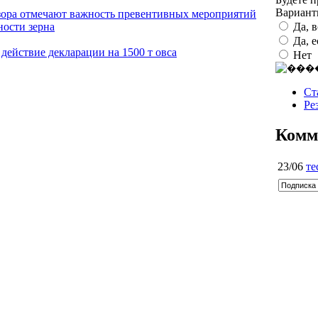
Вариан
дзора отмечают важность превентивных мероприятий
Да, 
ности зерна
Да, 
 действие декларации на 1500 т овса
Нет
Ст
Ре
Комм
23/06
те