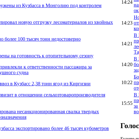
14:24
на
ужены из Кузбасса в Монголию под контролем
ок
Но
олировал новую отгрузку лесоматериалов из хвойных
14:23
от
ко
В 
о более 100 тысяч тонн недостоверно
пр
14:21
ле
Та
рены на готовность к отопительному сезону
В 
14:20
бо
привлекли к ответственности пассажира за
за
душного судна
Бо
10:22
пр
воз в Кузбасс 2,38 тонн ягод из Киргизии
от
В 
фвизит в отношении сельхозтоваропроизводителя
пр
15:55
за
во
ирована несанкционированная свалка твердых
озназначения
Голо
узбасса экспортировано более 46 тысяч кубометров
Будете 