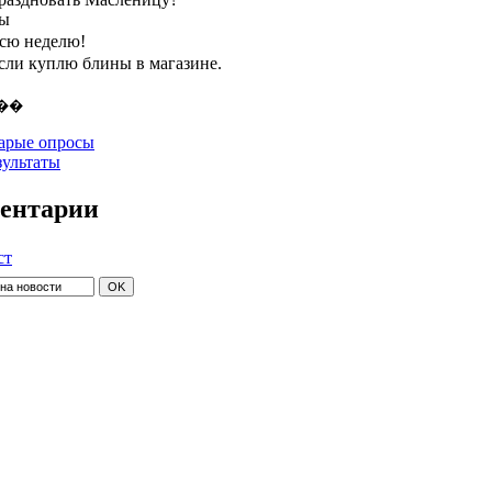
ты
всю неделю!
если куплю блины в магазине.
арые опросы
зультаты
ентарии
ст