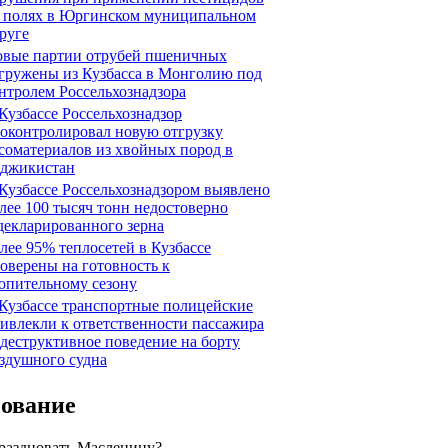
 полях в Юргинском муниципальном
руге
вые партии отрубей пшеничных
гружены из Кузбасса в Монголию под
нтролем Россельхознадзора
Кузбассе Россельхознадзор
оконтролировал новую отгрузку
соматериалов из хвойных пород в
джикистан
Кузбассе Россельхознадзором выявлено
лее 100 тысяч тонн недостоверно
декларированного зерна
лее 95% теплосетей в Кузбассе
оверены на готовность к
опительному сезону
Кузбассе транспортные полицейские
ивлекли к ответственности пассажира
 деструктивное поведение на борту
здушного судна
сование
праздновать Масленицу?