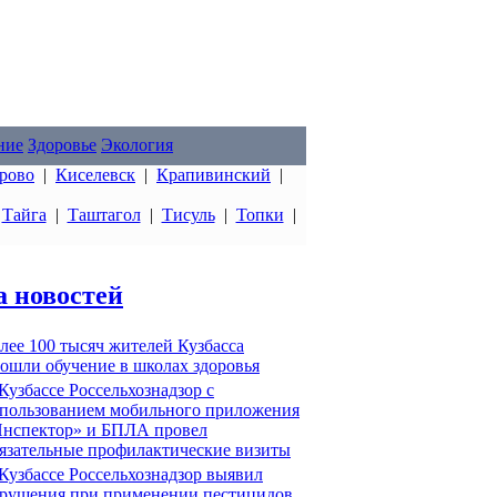
ние
Здоровье
Экология
рово
|
Киселевск
|
Крапивинский
|
|
Тайга
|
Таштагол
|
Тисуль
|
Топки
|
а новостей
лее 100 тысяч жителей Кузбасса
ошли обучение в школах здоровья
Кузбассе Россельхознадзор с
пользованием мобильного приложения
нспектор» и БПЛА провел
язательные профилактические визиты
Кузбассе Россельхознадзор выявил
рушения при применении пестицидов