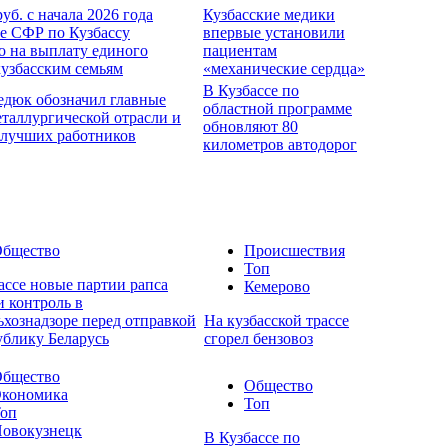
руб. с начала 2026 года
Кузбасские медики
е СФР по Кузбассу
впервые установили
о на выплату единого
пациентам
кузбасским семьям
«механические сердца»
В Кузбассе по
едюк обозначил главные
областной программе
еталлургической отрасли и
обновляют 80
 лучших работников
километров автодорог
бщество
Происшествия
Топ
ассе новые партии рапса
Кемерово
 контроль в
ьхознадзоре перед отправкой
На кузбасской трассе
ублику Беларусь
сгорел бензовоз
бщество
Общество
кономика
Топ
оп
овокузнецк
В Кузбассе по