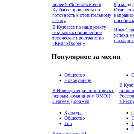
Более 95% теплосетей в
9,6 млрд 
Кузбассе проверены на
Отделени
готовность к отопительному
направил
сезону
пособия 
В Кузбассе по нацпроекту
Илья Сер
открылось обновленное
успехи м
творческое пространство
наградил
«КнигоТворец»
Популярное за месяц
Общество
О
Новокузнецк
В Кузб
В Новокузнецке простились с
прошли
первым командиром ОМОН
Россел
Сергеем Добижей
в Респ
Культура
О
Общество
Э
Топ
Т
Н
Участниками VI