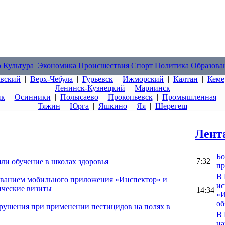
о
Культура
Экономика
Происшествия
Спорт
Политика
Образова
овский
|
Верх-Чебула
|
Гурьевск
|
Ижморский
|
Калтан
|
Кеме
Ленинск-Кузнецкий
|
Мариинск
цк
|
Осинники
|
Полысаево
|
Прокопьевск
|
Промышленная
Тяжин
|
Юрга
|
Яшкино
|
Яя
|
Шерегеш
Лент
Бо
7:32
ли обучение в школах здоровья
пр
В 
зованием мобильного приложения «Инспектор» и
ис
ические визиты
14:34
«И
об
арушения при применении пестицидов на полях в
В 
на