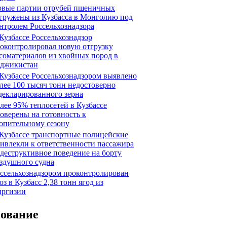
вые партии отрубей пшеничных
гружены из Кузбасса в Монголию под
нтролем Россельхознадзора
Кузбассе Россельхознадзор
оконтролировал новую отгрузку
соматериалов из хвойных пород в
джикистан
Кузбассе Россельхознадзором выявлено
лее 100 тысяч тонн недостоверно
декларированного зерна
лее 95% теплосетей в Кузбассе
оверены на готовность к
опительному сезону
Кузбассе транспортные полицейские
ивлекли к ответственности пассажира
 деструктивное поведение на борту
здушного судна
ссельхознадзором проконтролирован
оз в Кузбасс 2,38 тонн ягод из
ргизии
сование