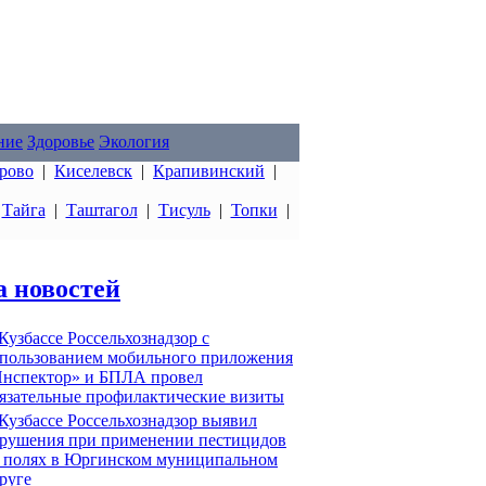
ние
Здоровье
Экология
рово
|
Киселевск
|
Крапивинский
|
|
Тайга
|
Таштагол
|
Тисуль
|
Топки
|
а новостей
Кузбассе Россельхознадзор с
пользованием мобильного приложения
нспектор» и БПЛА провел
язательные профилактические визиты
Кузбассе Россельхознадзор выявил
рушения при применении пестицидов
 полях в Юргинском муниципальном
руге