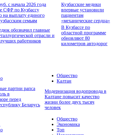
руб. с начала 2026 года
Кузбасские медики
е СФР по Кузбассу
впервые установили
о на выплату единого
пациентам
кузбасским семьям
«механические сердца»
В Кузбассе по
едюк обозначил главные
областной программе
еталлургической отрасли и
обновляют 80
 лучших работников
километров автодорог
Общество
во
Калтан
вые партии рапса
Модернизация водопровода в
оль в
Калтане повысит качество
зоре перед
жизни более двух тысяч
еспублику Беларусь
человек
Общество
а
Экономика
во
Топ