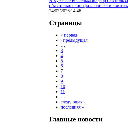
В Кузбассе Россельхознадзор с исполь
обязательные профилактические визит
24/07/2026 14:46
Страницы
« первая
‹ предыдущая
…
3
4
5
6
7
8
9
10
11
…
следующая ›
последняя »
Главные новости