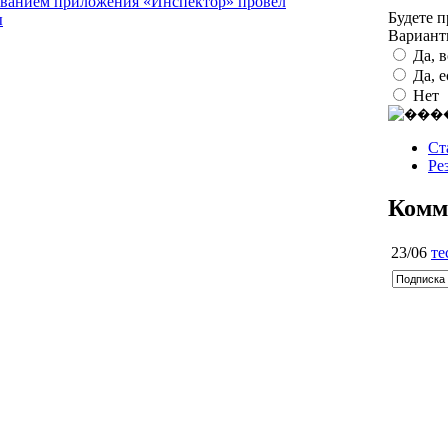
зованием приложения «Инспектор» провел
Будете 
ы
Вариан
Да, 
Да, 
Нет
Ст
Ре
Комм
23/06
те