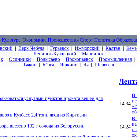
о
Культура
Экономика
Происшествия
Спорт
Политика
Образова
овский
|
Верх-Чебула
|
Гурьевск
|
Ижморский
|
Калтан
|
Кеме
Ленинск-Кузнецкий
|
Мариинск
цк
|
Осинники
|
Полысаево
|
Прокопьевск
|
Промышленная
Тяжин
|
Юрга
|
Яшкино
|
Яя
|
Шерегеш
Лент
В 
ользоваться услугами пунктов проката вещей для
ис
14:34
«И
об
воз в Кузбасс 2,4 тонн ягод из Киргизии
В 
на
зора ввезено 132 т солода из Белоруссии
14:24
на
ок
адзора состоялись новые отгрузки партий пшеницы в