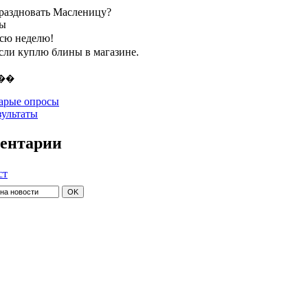
праздновать Масленицу?
ты
всю неделю!
если куплю блины в магазине.
арые опросы
зультаты
ентарии
ст