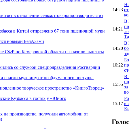
Но
14:23
от
ко
фвизит в отношении сельхозтоваропроизводителя из
В 
пр
14:21
узбасса в Китай отправлено 67 тонн пшеничной муки
ле
Та
лся новыми БелАЗами
В 
14:20
бо
ние СФР по Кемеровской области назначило выплаты
за
Бо
10:22
пр
мились со службой спецподразделения Росгвардии
от
В 
 и спасли мужчину от необдуманного поступка
пр
15:55
за
бновленное творческое пространство «КнигоТворец»
во
Ро
ские Кузбасса в гостях у «Юного
15:17
вв
Ки
их на производстве, получили автомобили от
и
Голо