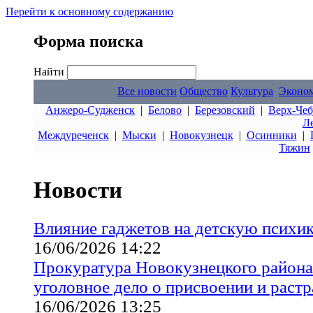
Перейти к основному содержанию
Форма поиска
Найти
Все новости
Общество
Культура
Эконо
Анжеро-Судженск
|
Белово
|
Березовский
|
Верх-Чеб
Л
Междуреченск
|
Мыски
|
Новокузнецк
|
Осинники
|
Тяжин
Новости
Влияние гаджетов на детскую психик
16/06/2026 14:22
Прокуратура Новокузнецкого района 
уголовное дело о присвоении и растр
16/06/2026 13:25