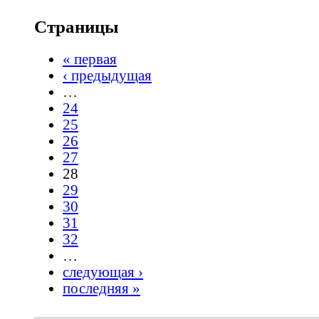
Страницы
« первая
‹ предыдущая
…
24
25
26
27
28
29
30
31
32
…
следующая ›
последняя »