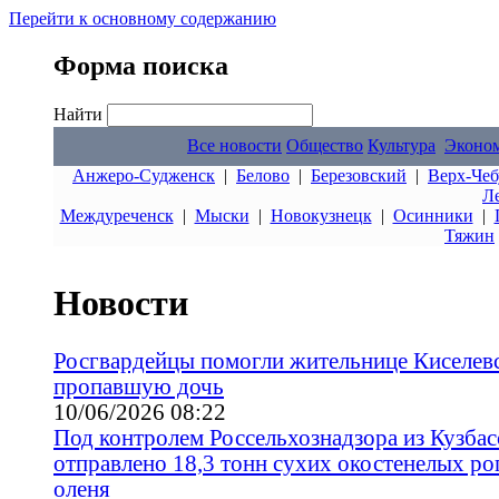
Перейти к основному содержанию
Форма поиска
Найти
Все новости
Общество
Культура
Эконо
Анжеро-Судженск
|
Белово
|
Березовский
|
Верх-Чеб
Л
Междуреченск
|
Мыски
|
Новокузнецк
|
Осинники
|
Тяжин
Новости
Росгвардейцы помогли жительнице Киселевс
пропавшую дочь
10/06/2026 08:22
Под контролем Россельхознадзора из Кузбас
отправлено 18,3 тонн сухих окостенелых ро
оленя