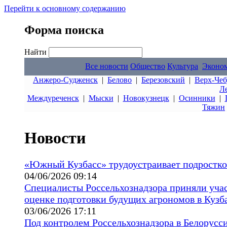
Перейти к основному содержанию
Форма поиска
Найти
Все новости
Общество
Культура
Эконо
Анжеро-Судженск
|
Белово
|
Березовский
|
Верх-Чеб
Л
Междуреченск
|
Мыски
|
Новокузнецк
|
Осинники
|
Тяжин
Новости
«Южный Кузбасс» трудоустраивает подростко
04/06/2026 09:14
Специалисты Россельхознадзора приняли учас
оценке подготовки будущих агрономов в Кузб
03/06/2026 17:11
Под контролем Россельхознадзора в Белорусс