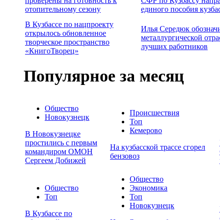
проверены на готовность к
СФР по Кузбассу напр
отопительному сезону
единого пособия кузба
В Кузбассе по нацпроекту
Илья Середюк обознач
открылось обновленное
металлургической отра
творческое пространство
лучших работников
«КнигоТворец»
Популярное за месяц
Общество
Происшествия
Новокузнецк
Топ
Кемерово
В Новокузнецке
простились с первым
На кузбасской трассе сгорел
командиром ОМОН
бензовоз
Сергеем Добижей
Общество
Общество
Экономика
Топ
Топ
Новокузнецк
В Кузбассе по