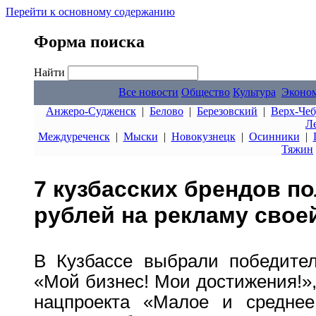
Перейти к основному содержанию
Форма поиска
Найти
Все новости
Общество
Культура
Эконо
Анжеро-Судженск
|
Белово
|
Березовский
|
Верх-Чеб
Л
Междуреченск
|
Мыски
|
Новокузнецк
|
Осинники
|
Тяжин
7 кузбасских брендов по
рублей на рекламу свое
В Кузбассе выбрали победител
«Мой бизнес! Мои достижения!»,
нацпроекта «Малое и среднее