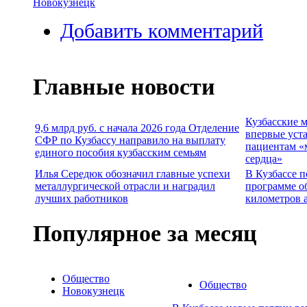
Новокузнецк
Добавить комментарий
Главные новости
Кузбасские 
9,6 млрд руб. с начала 2026 года Отделение
впервые уст
СФР по Кузбассу направило на выплату
пациентам «
единого пособия кузбасским семьям
сердца»
Илья Середюк обозначил главные успехи
В Кузбассе п
металлургической отрасли и наградил
программе о
лучших работников
километров 
Популярное за месяц
Общество
Общество
Новокузнецк