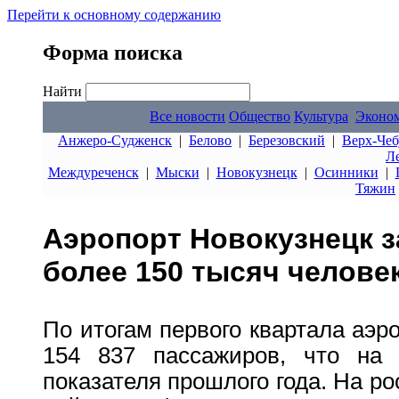
Перейти к основному содержанию
Форма поиска
Найти
Все новости
Общество
Культура
Эконо
Анжеро-Судженск
|
Белово
|
Березовский
|
Верх-Чеб
Л
Междуреченск
|
Мыски
|
Новокузнецк
|
Осинники
|
Тяжин
Аэропорт Новокузнецк з
более 150 тысяч челове
По итогам первого квартала аэр
154 837 пассажиров, что на 
показателя прошлого года. На р