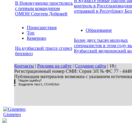
В Кузбассе новые партии р
В Новокузнецке простились
контроль в Россельхознадзор
с первым командиром
отправкой в Республику Бел
ОМОН Сергеем Добижей
Происшествия
Образование
Топ
Кемерово
Более двух тысяч молодых
специалистов в этом году в
На кузбасской трассе сгорел
Кузбасский медицинский к
бензовоз
Контакты
|
Реклама на сайте
|
Создание сайта
| 18
+
Регистрационный номер СМИ: Серия ЭЛ № ФС 77 - 44486 
Публикация материалов возможна с указанием источник
Gismeteo