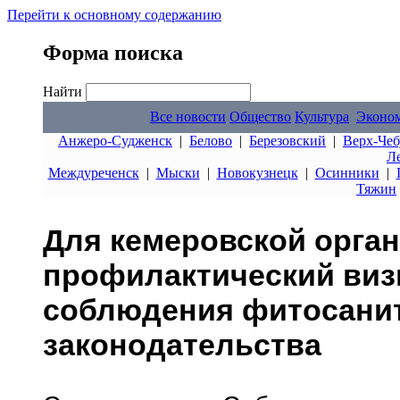
Перейти к основному содержанию
Форма поиска
Найти
Все новости
Общество
Культура
Эконо
Анжеро-Судженск
|
Белово
|
Березовский
|
Верх-Чеб
Л
Междуреченск
|
Мыски
|
Новокузнецк
|
Осинники
|
Тяжин
Для кемеровской орга
профилактический виз
соблюдения фитосани
законодательства