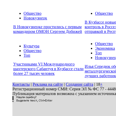
Общество
Общество
Новокузнецк
В Кузбассе новы
В Новокузнецке простились с первым
контроль в Россе
командиром ОМОН Сергеем Добижей
отправкой в Респ
Общество
Культура
Экономика
Общество
Топ
Топ
Новокузне
Участниками VI Международного
Илья Середюк об
шахтерского Сабантуя в Кузбассе стали
металлургической
более 27 тысяч человек
лучших работник
Контакты
|
Реклама на сайте
|
Создание сайта
| 18
+
Регистрационный номер СМИ: Серия ЭЛ № ФС 77 - 44486 
Публикация материалов возможна с указанием источник