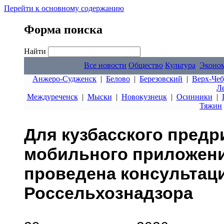
Перейти к основному содержанию
Форма поиска
Найти
Все новости
Общество
Культура
Эконо
Анжеро-Судженск
|
Белово
|
Березовский
|
Верх-Чеб
Л
Междуреченск
|
Мыски
|
Новокузнецк
|
Осинники
|
Тяжин
Для кузбасского пред
мобильного приложени
проведена консультаци
Россельхознадзора