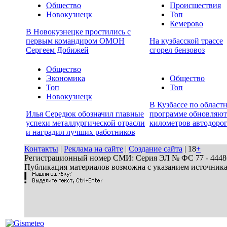
Общество
Происшествия
Новокузнецк
Топ
Кемерово
В Новокузнецке простились с
первым командиром ОМОН
На кузбасской трассе
Сергеем Добижей
сгорел бензовоз
Общество
Экономика
Общество
Топ
Топ
Новокузнецк
В Кузбассе по област
Илья Середюк обозначил главные
программе обновляют
успехи металлургической отрасли
километров автодоро
и наградил лучших работников
Контакты
|
Реклама на сайте
|
Создание сайта
| 18
+
Регистрационный номер СМИ: Серия ЭЛ № ФС 77 - 44486 
Публикация материалов возможна с указанием источник