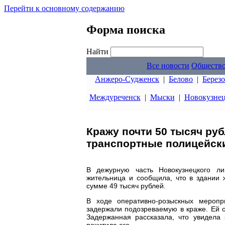
Перейти к основному содержанию
Форма поиска
Найти
Все новости
Обществ
Анжеро-Судженск
|
Белово
|
Берез
Междуреченск
|
Мыски
|
Новокузне
Кражу почти 50 тысяч ру
транспортные полицейск
В дежурную часть Новокузнецкого л
жительница и сообщила, что в здании 
сумме 49 тысяч рублей.
В ходе оперативно-розыскных меропри
задержали подозреваемую в краже. Ей о
Задержанная рассказала, что увидела 
похитила его.