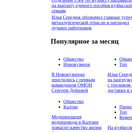
Отделение СФР по Кузбассу направил
на выплату единого пособия кузбасски
семьям
Илья Середюк обозначил главные успе
металлургической отрасли и наградил
лучших работников
Популярное за месяц
Общество
Обще
Новокузнецк
Топ
В Новокузнецке
Илья Серед
простились с первым
на разгруз
командиром ОМОН
с топливом 
Сергеем Добижей
доставки в 
Общество
Калтан
Проис
Топ
Модернизация
Кемер
водопровода в Калтане
повысит качество жизни
На кузбасск