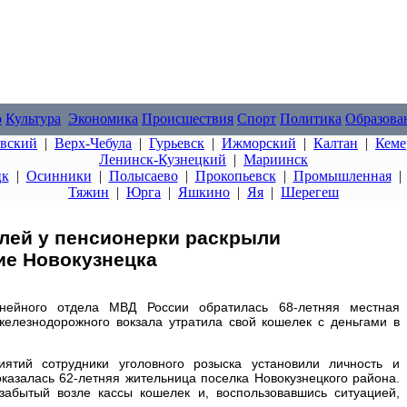
о
Культура
Экономика
Происшествия
Спорт
Политика
Образова
овский
|
Верх-Чебула
|
Гурьевск
|
Ижморский
|
Калтан
|
Кеме
Ленинск-Кузнецкий
|
Мариинск
цк
|
Осинники
|
Полысаево
|
Прокопьевск
|
Промышленная
Тяжин
|
Юрга
|
Яшкино
|
Яя
|
Шерегеш
блей у пенсионерки раскрыли
ие Новокузнецка
инейного отдела МВД России обратилась 68-летняя местная
железнодорожного вокзала утратила свой кошелек с деньгами в
ятий сотрудники уголовного розыска установили личность и
казалась 62-летняя жительница поселка Новокузнецкого района.
забытый возле кассы кошелек и, воспользовавшись ситуацией,