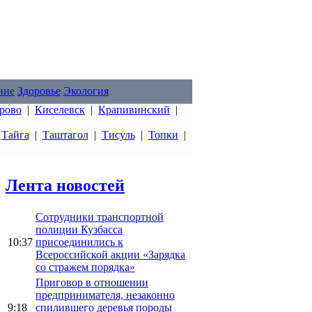
ние
Здоровье
Экология
рово
|
Киселевск
|
Крапивинский
|
|
Тайга
|
Таштагол
|
Тисуль
|
Топки
|
Лента новостей
Сотрудники транспортной
полиции Кузбасса
10:37
присоединились к
Всероссийской акции «Зарядка
со стражем порядка»
Приговор в отношении
предпринимателя, незаконно
9:18
спилившего деревья породы