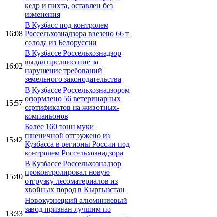
кедр и пихта, оставлен без
изменения
В Кузбасс под контролем
16:08
Россельхознадзора ввезено 66 т
солода из Белоруссии
В Кузбассе Россельхознадзор
выдал предписание за
16:02
нарушение требований
земельного законодательства
В Кузбассе Россельхознадзором
оформлено 56 ветеринарных
15:57
сертификатов на животных-
компаньонов
Более 160 тонн муки
пшеничной отгружено из
15:42
Кузбасса в регионы России под
контролем Россельхознадзора
В Кузбассе Россельхознадзор
проконтролировал новую
15:40
отгрузку лесоматериалов из
хвойных пород в Кыргызстан
Новокузнецкий алюминиевый
завод признан лучшим по
13:33