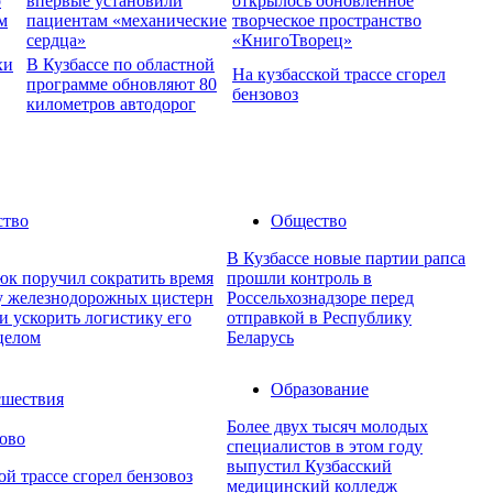
о
впервые установили
открылось обновленное
м
пациентам «механические
творческое пространство
сердца»
«КнигоТворец»
хи
В Кузбассе по областной
На кузбасской трассе сгорел
программе обновляют 80
бензовоз
километров автодорог
ство
Общество
В Кузбассе новые партии рапса
юк поручил сократить время
прошли контроль в
ку железнодорожных цистерн
Россельхознадзоре перед
и ускорить логистику его
отправкой в Республику
целом
Беларусь
Образование
шествия
Более двух тысяч молодых
ово
специалистов в этом году
выпустил Кузбасский
ой трассе сгорел бензовоз
медицинский колледж