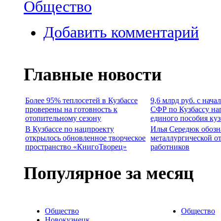
Общество
Добавить комментарий
Главные новости
Более 95% теплосетей в Кузбассе
9,6 млрд руб. с нача
проверены на готовность к
СФР по Кузбассу на
отопительному сезону
единого пособия ку
В Кузбассе по нацпроекту
Илья Середюк обозн
открылось обновленное творческое
металлургической о
пространство «КнигоТворец»
работников
Популярное за месяц
Общество
Общество
Новокузнецк