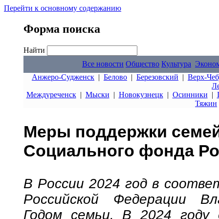
Перейти к основному содержанию
Форма поиска
Найти
Все новости
Общество
Культура
Эконо
Анжеро-Судженск
|
Белово
|
Березовский
|
Верх-Чеб
Л
Междуреченск
|
Мыски
|
Новокузнецк
|
Осинники
|
Тяжин
Меры поддержки семей
Социального фонда Р
В России 2024 год в соотве
Российской Федерации Вл
Годом семьи. В 2024 году 