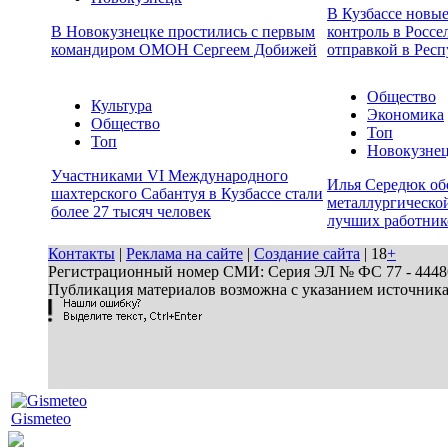
В Кузбассе новы
В Новокузнецке простились с первым
контроль в Россе
командиром ОМОН Сергеем Добижей
отправкой в Респ
Общество
Культура
Экономика
Общество
Топ
Топ
Новокузне
Участниками VI Международного
Илья Середюк об
шахтерского Сабантуя в Кузбассе стали
металлургической
более 27 тысяч человек
лучших работник
Контакты
|
Реклама на сайте
|
Создание сайта
| 18
+
Регистрационный номер СМИ: Серия ЭЛ № ФС 77 - 44486 
Публикация материалов возможна с указанием источник
Gismeteo