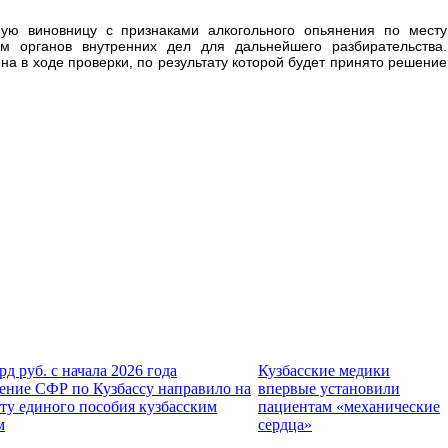
ую виновницу с признаками алкогольного опьянения по месту
м органов внутренних дел для дальнейшего разбирательства.
а в ходе проверки, по результату которой будет принято решение
рд руб. с начала 2026 года
Кузбасские медики
ение СФР по Кузбассу направило на
впервые установили
ту единого пособия кузбасским
пациентам «механические
м
сердца»