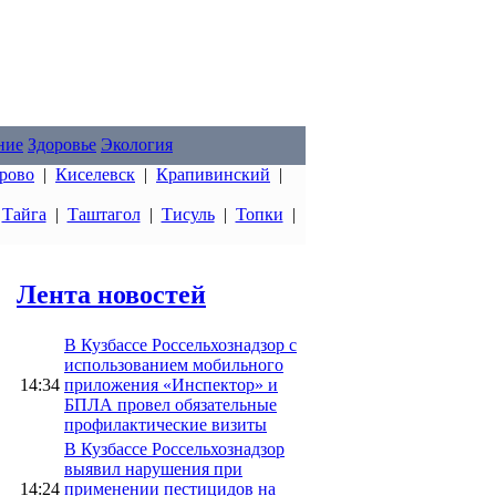
ние
Здоровье
Экология
рово
|
Киселевск
|
Крапивинский
|
|
Тайга
|
Таштагол
|
Тисуль
|
Топки
|
Лента новостей
В Кузбассе Россельхознадзор с
использованием мобильного
14:34
приложения «Инспектор» и
БПЛА провел обязательные
профилактические визиты
В Кузбассе Россельхознадзор
выявил нарушения при
14:24
применении пестицидов на