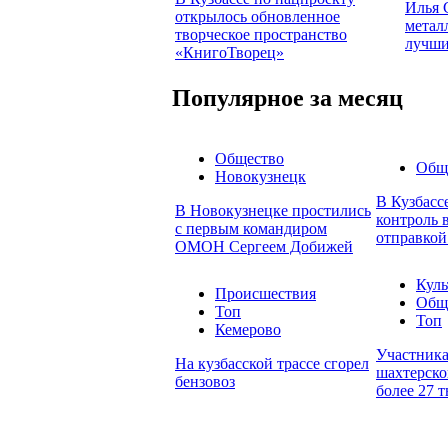
Илья 
открылось обновленное
метал
творческое пространство
лучши
«КнигоТворец»
Популярное за месяц
Общество
Общ
Новокузнецк
В Кузбасс
В Новокузнецке простились
контроль 
с первым командиром
отправкой
ОМОН Сергеем Добижей
Куль
Происшествия
Общ
Топ
Топ
Кемерово
Участник
На кузбасской трассе сгорел
шахтерско
бензовоз
более 27 