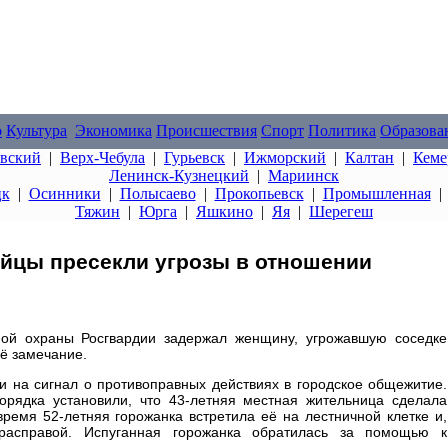
о
Культура
Экономика
Происшествия
Спорт
Политика
Образова
овский
|
Верх-Чебула
|
Гурьевск
|
Ижморский
|
Калтан
|
Кеме
Ленинск-Кузнецкий
|
Мариинск
цк
|
Осинники
|
Полысаево
|
Прокопьевск
|
Промышленная
Тяжин
|
Юрга
|
Яшкино
|
Яя
|
Шерегеш
йцы пресекли угрозы в отношении
ной охраны Росгвардии задержал женщину, угрожавшую соседке
её замечание.
 на сигнал о противоправных действиях в городское общежитие.
орядка установили, что 43-летняя местная жительница сделала
время 52-летняя горожанка встретила её на лестничной клетке и,
 расправой. Испуганная горожанка обратилась за помощью к