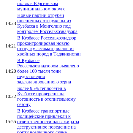
полях в Юргинском
муниципальном округе
Новые партии отрубей
пшеничных отгружены из
14:23
Кузбасса в Монголию под
контролем Россельхознадзора
В Кузбассе Россельхознадзор
проконтролировал новую
14:21
отгрузку лесоматериалов из
хвойных пород в Таджикистан
В Кузбассе
Россельхознадзором выявлено
14:20
более 100 тысяч тонн
недостоверно
задекларированного зерна
Более 95% теплосетей в
Кузбассе проверены на
10:22
готовность к отопительному
сезону
В Кузбассе транспортные
полицейские привлекли к
15:55
ответственности пассажира за
деструктивное поведение на
борту воздушного судна