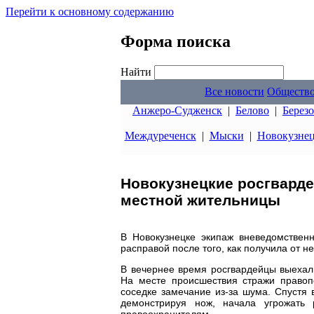
Перейти к основному содержанию
Форма поиска
Найти
Все новости
Обществ
Анжеро-Судженск
|
Белово
|
Берез
Междуреченск
|
Мыски
|
Новокузне
Новокузнецкие росгварде
местной жительницы
В Новокузнецке экипаж вневедомствен
расправой после того, как получила от н
В вечернее время росгвардейцы выехали
На месте происшествия стражи правоп
соседке замечание из-за шума. Спустя 
демонстрируя нож, начала угрожать
правоохранителям.