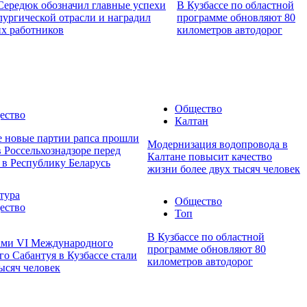
Середюк обозначил главные успехи
В Кузбассе по областной
лургической отрасли и наградил
программе обновляют 80
х работников
километров автодорог
Общество
ество
Калтан
е новые партии рапса прошли
Модернизация водопровода в
в Россельхознадзоре перед
Калтане повысит качество
 в Республику Беларусь
жизни более двух тысяч человек
тура
Общество
ество
Топ
В Кузбассе по областной
ами VI Международного
программе обновляют 80
го Сабантуя в Кузбассе стали
километров автодорог
тысяч человек