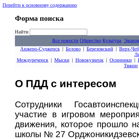
Перейти к основному содержанию
Форма поиска
Найти
Все новости
Общество
Культура
Эконо
Анжеро-Судженск
|
Белово
|
Березовский
|
Верх-Чеб
Л
Междуреченск
|
Мыски
|
Новокузнецк
|
Осинники
|
Тяжин
О ПДД с интересом
Сотрудники Госавтоинспек
участие в игровом меропри
движения, которое прошло на
школы № 27 Орджоникидзевск