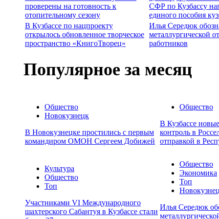
проверены на готовность к
СФР по Кузбассу на
отопительному сезону
единого пособия ку
В Кузбассе по нацпроекту
Илья Середюк обозн
открылось обновленное творческое
металлургической о
пространство «КнигоТворец»
работников
Популярное за месяц
Общество
Общество
Новокузнецк
В Кузбассе новы
В Новокузнецке простились с первым
контроль в Россе
командиром ОМОН Сергеем Добижей
отправкой в Респ
Общество
Культура
Экономика
Общество
Топ
Топ
Новокузне
Участниками VI Международного
Илья Середюк об
шахтерского Сабантуя в Кузбассе стали
металлургической