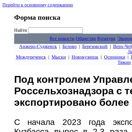
Перейти к основному содержанию
Форма поиска
Найти
Все новости
Общество
Культура
Эконо
Анжеро-Судженск
|
Белово
|
Березовский
|
Верх-Чеб
Л
Междуреченск
|
Мыски
|
Новокузнецк
|
Осинники
|
Тяжин
Под контролем Управл
Россельхознадзора с т
экспортировано более 
С начала 2023 года экспо
Кузбасса вырос в 2,3 раза