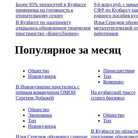
Более 95% теплосетей в Кузбассе
9,6 млрд руб. с нача
проверены на готовность к
СФР по Кузбассу на
отопительному сезону
единого пособия ку
В Кузбассе по нацпроекту
Илья Середюк обозн
открылось обновленное творческое
металлургической о
пространство «КнигоТворец»
работников
Популярное за месяц
Общество
Происшествия
Новокузнецк
Топ
Кемерово
В Новокузнецке простились с
первым командиром ОМОН
На кузбасской трассе
Сергеем Добижей
сгорел бензовоз
Общество
Экономика
Общество
Топ
Топ
Новокузнецк
В Кузбассе по област
Илья Середюк обозначил главные
программе обновляют