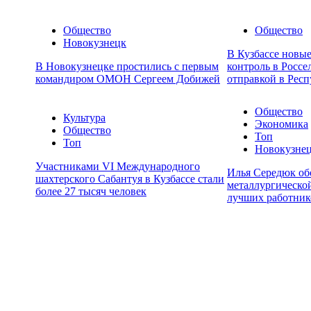
Общество
Общество
Новокузнецк
В Кузбассе новы
В Новокузнецке простились с первым
контроль в Россе
командиром ОМОН Сергеем Добижей
отправкой в Респ
Общество
Культура
Экономика
Общество
Топ
Топ
Новокузне
Участниками VI Международного
Илья Середюк об
шахтерского Сабантуя в Кузбассе стали
металлургической
более 27 тысяч человек
лучших работник