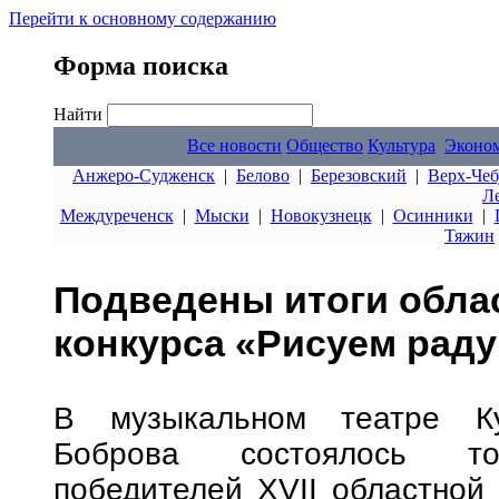
Перейти к основному содержанию
Форма поиска
Найти
Все новости
Общество
Культура
Эконо
Анжеро-Судженск
|
Белово
|
Березовский
|
Верх-Чеб
Л
Междуреченск
|
Мыски
|
Новокузнецк
|
Осинники
|
Тяжин
Подведены итоги обла
конкурса «Рисуем раду
В музыкальном театре Ку
Боброва состоялось тор
победителей XVII областной 