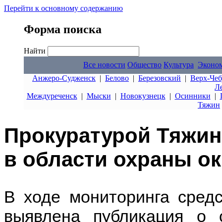
Перейти к основному содержанию
Форма поиска
Найти
Все новости
Общество
Культура
Эконо
Анжеро-Судженск
|
Белово
|
Березовский
|
Верх-Чеб
Л
Междуреченск
|
Мыски
|
Новокузнецк
|
Осинники
|
Тяжин
Прокуратурой Тяжин
в области охраны 
В ходе мониторинга сред
выявлена публикация о 