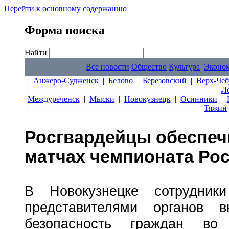
Перейти к основному содержанию
Форма поиска
Найти
Все новости
Общество
Культура
Эконо
Анжеро-Судженск
|
Белово
|
Березовский
|
Верх-Чеб
Л
Междуреченск
|
Мыски
|
Новокузнецк
|
Осинники
|
Тяжин
Росгвардейцы обеспеч
матчах чемпионата Ро
В Новокузнецке сотрудник
представителями органов в
безопасность граждан во