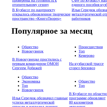
проверены на готовность к
СФР по Кузбассу нап
отопительному сезону
единого пособия куз
В Кузбассе по нацпроекту
Илья Середюк обозна
открылось обновленное творческое
металлургической от
пространство «КнигоТворец»
работников
Популярное за месяц
Общество
Происшествия
Новокузнецк
Топ
Кемерово
В Новокузнецке простились с
первым командиром ОМОН
На кузбасской трассе
Сергеем Добижей
сгорел бензовоз
Общество
Экономика
Общество
Топ
Топ
Новокузнецк
В Кузбассе по областн
Илья Середюк обозначил главные
программе обновляют
успехи металлургической
80 километров
отрасли и наградил лучших
автодорог