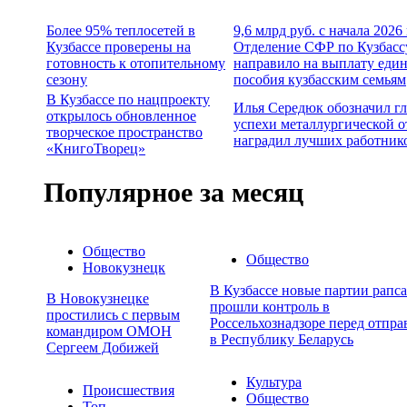
Более 95% теплосетей в
9,6 млрд руб. с начала 2026
Кузбассе проверены на
Отделение СФР по Кузбасс
готовность к отопительному
направило на выплату еди
сезону
пособия кузбасским семьям
В Кузбассе по нацпроекту
Илья Середюк обозначил г
открылось обновленное
успехи металлургической о
творческое пространство
наградил лучших работник
«КнигоТворец»
Популярное за месяц
Общество
Общество
Новокузнецк
В Кузбассе новые партии рапса
В Новокузнецке
прошли контроль в
простились с первым
Россельхознадзоре перед отпра
командиром ОМОН
в Республику Беларусь
Сергеем Добижей
Культура
Происшествия
Общество
Топ