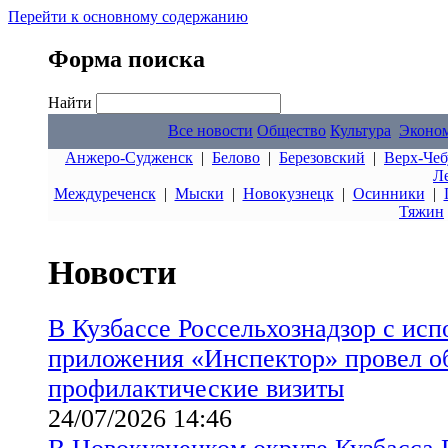
Перейти к основному содержанию
Форма поиска
Найти
Все новости
Общество
Культура
Эконо
Анжеро-Судженск
|
Белово
|
Березовский
|
Верх-Чеб
Л
Междуреченск
|
Мыски
|
Новокузнецк
|
Осинники
|
Тяжин
Новости
В Кузбассе Россельхознадзор с ис
приложения «Инспектор» провел о
профилактические визиты
24/07/2026 14:46