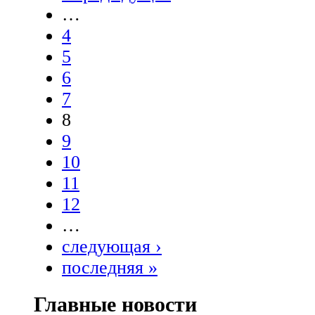
…
4
5
6
7
8
9
10
11
12
…
следующая ›
последняя »
Главные новости