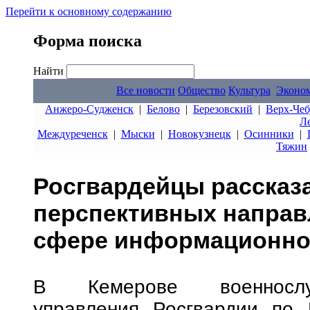
Перейти к основному содержанию
Форма поиска
Найти
Все новости
Общество
Культура
Эконо
Анжеро-Судженск
|
Белово
|
Березовский
|
Верх-Чеб
Л
Междуреченск
|
Мыски
|
Новокузнецк
|
Осинники
|
Тяжин
Росгвардейцы рассказ
перспективных направ
сфере информационно
В Кемерове военнослуж
управления Росгвардии по 