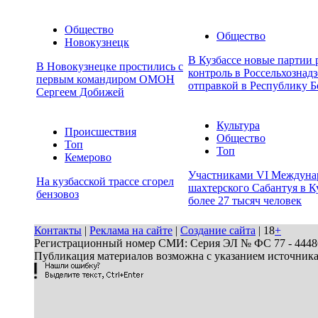
Общество
Общество
Новокузнецк
В Кузбассе новые партии
В Новокузнецке простились с
контроль в Россельхознадз
первым командиром ОМОН
отправкой в Республику Б
Сергеем Добижей
Культура
Происшествия
Общество
Топ
Топ
Кемерово
Участниками VI Междуна
На кузбасской трассе сгорел
шахтерского Сабантуя в К
бензовоз
более 27 тысяч человек
Контакты
|
Реклама на сайте
|
Создание сайта
| 18
+
Регистрационный номер СМИ: Серия ЭЛ № ФС 77 - 44486 
Публикация материалов возможна с указанием источник