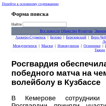
Перейти к основному содержанию
Форма поиска
Найти
Все новости
Общество
Культура
Эконо
Анжеро-Судженск
|
Белово
|
Березовский
|
Верх-Чеб
Л
Междуреченск
|
Мыски
|
Новокузнецк
|
Осинники
|
Тяжин
Росгвардия обеспечил
победного матча на че
волейболу в Кузбассе
В Кемерове сотрудники 
Росгвардии приняли участ