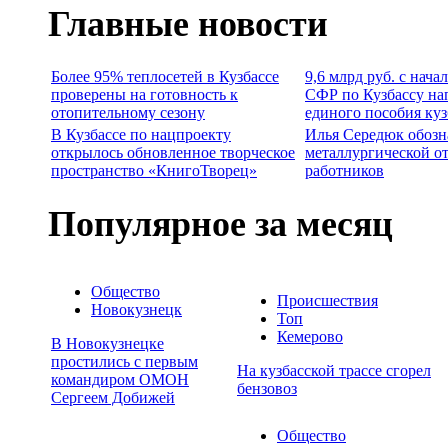
Главные новости
Более 95% теплосетей в Кузбассе
9,6 млрд руб. с нача
проверены на готовность к
СФР по Кузбассу на
отопительному сезону
единого пособия ку
В Кузбассе по нацпроекту
Илья Середюк обозн
открылось обновленное творческое
металлургической о
пространство «КнигоТворец»
работников
Популярное за месяц
Общество
Происшествия
Новокузнецк
Топ
Кемерово
В Новокузнецке
простились с первым
На кузбасской трассе сгорел
командиром ОМОН
бензовоз
Сергеем Добижей
Общество