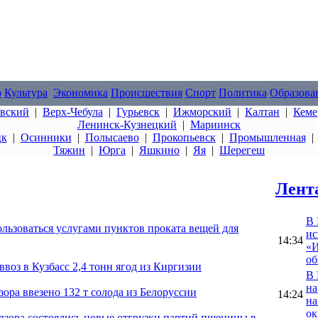
о
Культура
Экономика
Происшествия
Спорт
Политика
Образова
овский
|
Верх-Чебула
|
Гурьевск
|
Ижморский
|
Калтан
|
Кеме
Ленинск-Кузнецкий
|
Мариинск
цк
|
Осинники
|
Полысаево
|
Прокопьевск
|
Промышленная
Тяжин
|
Юрга
|
Яшкино
|
Яя
|
Шерегеш
Лент
В 
ользоваться услугами пунктов проката вещей для
ис
14:34
«И
об
воз в Кузбасс 2,4 тонн ягод из Киргизии
В 
на
зора ввезено 132 т солода из Белоруссии
14:24
на
ок
адзора состоялись новые отгрузки партий пшеницы в