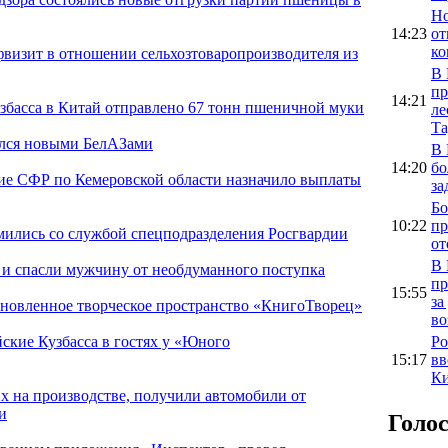
Но
14:23
от
ко
фвизит в отношении сельхозтоваропроизводителя из
В 
пр
14:21
узбасса в Китай отправлено 67 тонн пшеничной муки
ле
Та
лся новыми БелАЗами
В 
14:20
бо
ние СФР по Кемеровской области назначило выплаты
за
Бо
10:22
пр
мились со службой спецподразделения Росгвардии
от
В 
 и спасли мужчину от необдуманного поступка
пр
15:55
за
бновленное творческое пространство «КнигоТворец»
во
Ро
ские Кузбасса в гостях у «Юного
15:17
вв
Ки
их на производстве, получили автомобили от
и
Голо