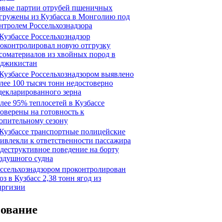
вые партии отрубей пшеничных
гружены из Кузбасса в Монголию под
нтролем Россельхознадзора
Кузбассе Россельхознадзор
оконтролировал новую отгрузку
соматериалов из хвойных пород в
джикистан
Кузбассе Россельхознадзором выявлено
лее 100 тысяч тонн недостоверно
декларированного зерна
лее 95% теплосетей в Кузбассе
оверены на готовность к
опительному сезону
Кузбассе транспортные полицейские
ивлекли к ответственности пассажира
 деструктивное поведение на борту
здушного судна
ссельхознадзором проконтролирован
оз в Кузбасс 2,38 тонн ягод из
ргизии
сование