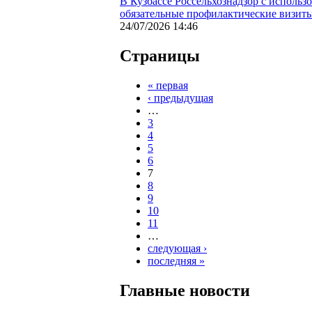
В Кузбассе Россельхознадзор с исполь
обязательные профилактические визит
24/07/2026 14:46
Страницы
« первая
‹ предыдущая
…
3
4
5
6
7
8
9
10
11
…
следующая ›
последняя »
Главные новости