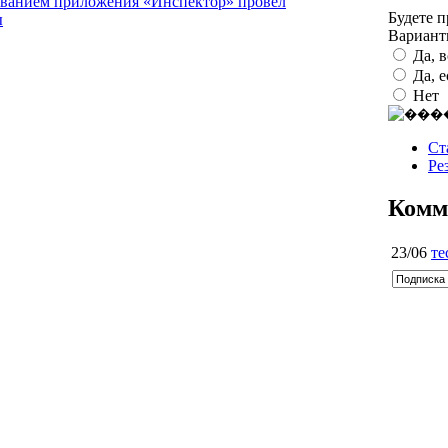
зованием приложения «Инспектор» провел
Будете 
ы
Вариан
Да, 
Да, 
Нет
Ст
Ре
Комм
23/06
те