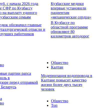
руб. с начала 2026 года
Кузбасские медики
е СФР по Кузбассу
впервые установили
о на выплату единого
пациентам
кузбасским семьям
«механические сердца»
В Кузбассе по
едюк обозначил главные
областной программе
еталлургической отрасли и
обновляют 80
 лучших работников
километров автодорог
Общество
во
Калтан
овые партии рапса
Модернизация водопровода в
роль в
Калтане повысит качество
дзоре перед отправкой
жизни более двух тысяч
 Беларусь
человек
ра
Общество
во
Топ