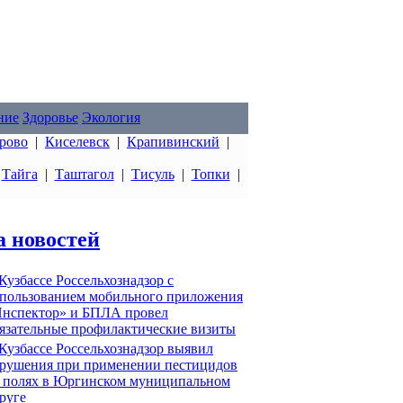
ние
Здоровье
Экология
рово
|
Киселевск
|
Крапивинский
|
|
Тайга
|
Таштагол
|
Тисуль
|
Топки
|
а новостей
Кузбассе Россельхознадзор с
пользованием мобильного приложения
нспектор» и БПЛА провел
язательные профилактические визиты
Кузбассе Россельхознадзор выявил
рушения при применении пестицидов
 полях в Юргинском муниципальном
руге