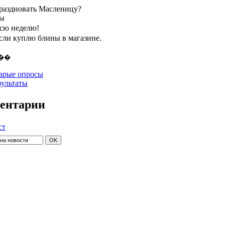
праздновать Масленицу?
ты
всю неделю!
если куплю блины в магазине.
арые опросы
зультаты
ентарии
ст