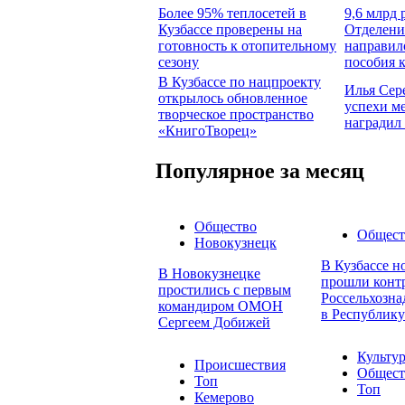
Более 95% теплосетей в
9,6 млрд 
Кузбассе проверены на
Отделени
готовность к отопительному
направил
сезону
пособия 
В Кузбассе по нацпроекту
Илья Сер
открылось обновленное
успехи м
творческое пространство
наградил
«КнигоТворец»
Популярное за месяц
Общество
Общест
Новокузнецк
В Кузбассе н
В Новокузнецке
прошли конт
простились с первым
Россельхозна
командиром ОМОН
в Республику
Сергеем Добижей
Культу
Происшествия
Общест
Топ
Топ
Кемерово