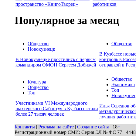
пространство «КнигоТворец»
работников
Популярное за месяц
Общество
Общество
Новокузнецк
В Кузбассе новы
В Новокузнецке простились с первым
контроль в Россе
командиром ОМОН Сергеем Добижей
отправкой в Респ
Общество
Культура
Экономика
Общество
Топ
Топ
Новокузне
Участниками VI Международного
Илья Середюк об
шахтерского Сабантуя в Кузбассе стали
металлургической
более 27 тысяч человек
лучших работник
Контакты
|
Реклама на сайте
|
Создание сайта
| 18
+
Регистрационный номер СМИ: Серия ЭЛ № ФС 77 - 44486 