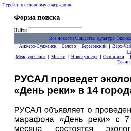
Перейти к основному содержанию
Форма поиска
Найти
Все новости
Общество
Культура
Эконо
Анжеро-Судженск
|
Белово
|
Березовский
|
Верх-Чеб
Л
Междуреченск
|
Мыски
|
Новокузнецк
|
Осинники
|
Тяжин
РУСАЛ проведет эколо
«День реки» в 14 горо
РУСАЛ объявляет о проведени
марафона «День реки» с 7 
месяца состоятся эколог