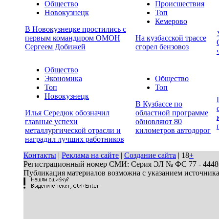
Общество
Происшествия
Новокузнецк
Топ
Кемерово
В Новокузнецке простились с
первым командиром ОМОН
На кузбасской трассе
Сергеем Добижей
сгорел бензовоз
Общество
Экономика
Общество
Топ
Топ
Новокузнецк
В Кузбассе по
Илья Середюк обозначил
областной программе
главные успехи
обновляют 80
металлургической отрасли и
километров автодорог
наградил лучших работников
Контакты
|
Реклама на сайте
|
Создание сайта
| 18
+
Регистрационный номер СМИ: Серия ЭЛ № ФС 77 - 44486 
Публикация материалов возможна с указанием источник