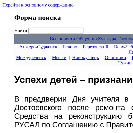
Перейти к основному содержанию
Форма поиска
Найти
Все новости
Общество
Культура
Эконо
Анжеро-Судженск
|
Белово
|
Березовский
|
Верх-Чеб
Л
Междуреченск
|
Мыски
|
Новокузнецк
|
Осинники
|
Тяжин
Успехи детей – признани
В преддверии Дня учителя в 
Достоевского после ремонта 
Средства на реконструкцию 
РУСАЛ по Соглашению с Правите