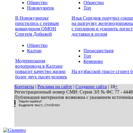
Общество
Общество
Новокузнецк
Топ
В Новокузнецке
Илья Середюк поручил сокра
простились с первым
на разгрузку железнодорожн
командиром ОМОН
с топливом и ускорить логист
Сергеем Добижей
доставки в целом
Общество
Калтан
Происшествия
Топ
Модернизация
Кемерово
водопровода в Калтане
повысит качество жизни
На кузбасской трассе сгорел 
более двух тысяч человек
Контакты
|
Реклама на сайте
|
Создание сайта
| 18
+
Регистрационный номер СМИ: Серия ЭЛ № ФС 77 - 44486 
Публикация материалов возможна с указанием источник