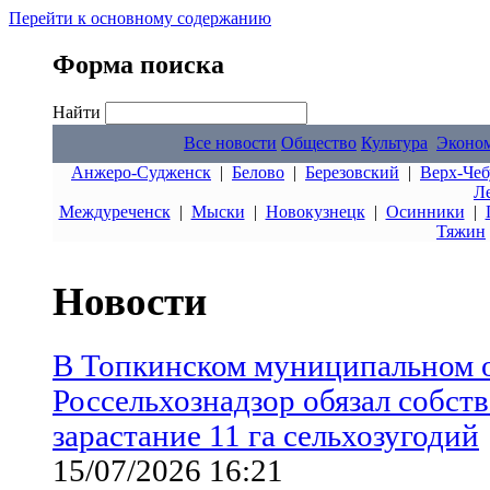
Перейти к основному содержанию
Форма поиска
Найти
Все новости
Общество
Культура
Эконо
Анжеро-Судженск
|
Белово
|
Березовский
|
Верх-Чеб
Л
Междуреченск
|
Мыски
|
Новокузнецк
|
Осинники
|
Тяжин
Новости
В Топкинском муниципальном о
Россельхознадзор обязал собст
зарастание 11 га сельхозугодий
15/07/2026 16:21