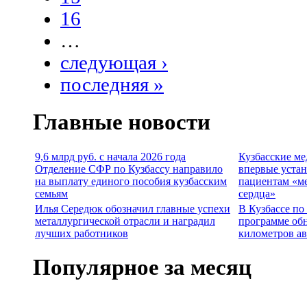
16
…
следующая ›
последняя »
Главные новости
9,6 млрд руб. с начала 2026 года
Кузбасские м
Отделение СФР по Кузбассу направило
впервые уста
на выплату единого пособия кузбасским
пациентам «м
семьям
сердца»
Илья Середюк обозначил главные успехи
В Кузбассе по
металлургической отрасли и наградил
программе об
лучших работников
километров а
Популярное за месяц