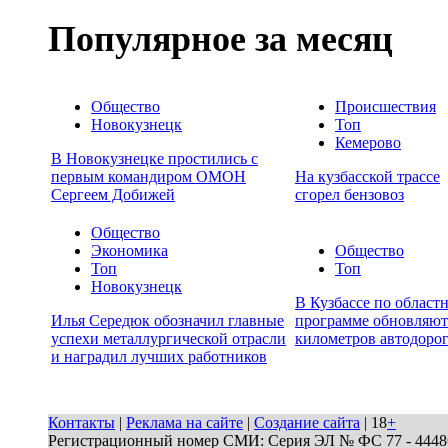
Популярное за месяц
Общество
Происшествия
Новокузнецк
Топ
Кемерово
В Новокузнецке простились с
первым командиром ОМОН
На кузбасской трассе
Сергеем Добижей
сгорел бензовоз
Общество
Экономика
Общество
Топ
Топ
Новокузнецк
В Кузбассе по област
Илья Середюк обозначил главные
программе обновляют
успехи металлургической отрасли
километров автодоро
и наградил лучших работников
Контакты
|
Реклама на сайте
|
Создание сайта
| 18
+
Регистрационный номер СМИ: Серия ЭЛ № ФС 77 - 44486 