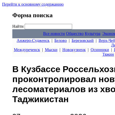
Перейти к основному содержанию
Форма поиска
Найти
Все новости
Общество
Культура
Эконо
Анжеро-Судженск
|
Белово
|
Березовский
|
Верх-Чеб
Л
Междуреченск
|
Мыски
|
Новокузнецк
|
Осинники
|
Тяжин
В Кузбассе Россельхо
проконтролировал нов
лесоматериалов из хв
Таджикистан