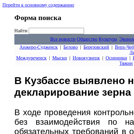
Перейти к основному содержанию
Форма поиска
Найти
Все новости
Общество
Культура
Эконо
Анжеро-Судженск
|
Белово
|
Березовский
|
Верх-Чеб
Л
Междуреченск
|
Мыски
|
Новокузнецк
|
Осинники
|
Тяжин
В Кузбассе выявлено 
декларирование зерна
В ходе проведения контрольн
без взаимодействия по н
обязательных требований в о