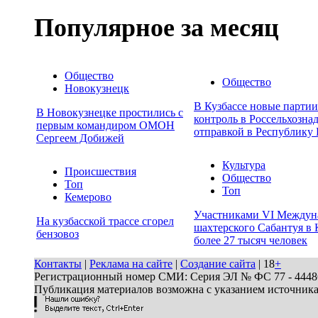
Популярное за месяц
Общество
Общество
Новокузнецк
В Кузбассе новые парти
В Новокузнецке простились с
контроль в Россельхозна
первым командиром ОМОН
отправкой в Республику 
Сергеем Добижей
Культура
Происшествия
Общество
Топ
Топ
Кемерово
Участниками VI Междун
На кузбасской трассе сгорел
шахтерского Сабантуя в 
бензовоз
более 27 тысяч человек
Контакты
|
Реклама на сайте
|
Создание сайта
| 18
+
Регистрационный номер СМИ: Серия ЭЛ № ФС 77 - 44486 
Публикация материалов возможна с указанием источник