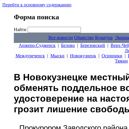
Перейти к основному содержанию
Форма поиска
Найти
Все новости
Общество
Культура
Эконо
Анжеро-Судженск
|
Белово
|
Березовский
|
Верх-Чеб
Л
Междуреченск
|
Мыски
|
Новокузнецк
|
Осинники
|
Тяжин
В Новокузнецке местны
обменять поддельное в
удостоверение на насто
грозит лишение свобод
Прокурором Заводского района 