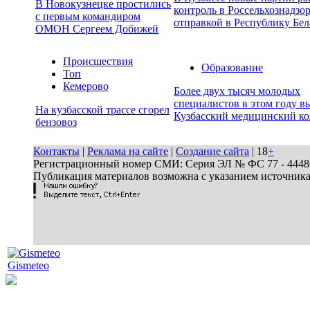
В Новокузнецке простились
контроль в Россельхознадзор
с первым командиром
отправкой в Республику Бел
ОМОН Сергеем Добижей
Происшествия
Образование
Топ
Кемерово
Более двух тысяч молодых
специалистов в этом году в
На кузбасской трассе сгорел
Кузбасский медицинский к
бензовоз
Контакты
|
Реклама на сайте
|
Создание сайта
| 18
+
Регистрационный номер СМИ: Серия ЭЛ № ФС 77 - 44486 
Публикация материалов возможна с указанием источник
Gismeteo