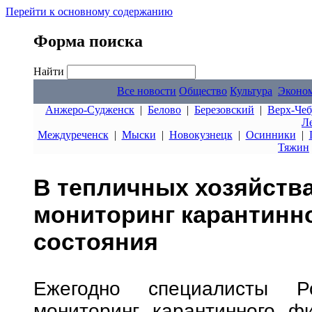
Перейти к основному содержанию
Форма поиска
Найти
Все новости
Общество
Культура
Эконо
Анжеро-Судженск
|
Белово
|
Березовский
|
Верх-Чеб
Л
Междуреченск
|
Мыски
|
Новокузнецк
|
Осинники
|
Тяжин
В тепличных хозяйства
мониторинг карантинн
состояния
Ежегодно специалисты Ро
мониторинг карантинного фи