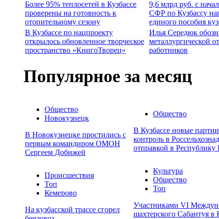
Более 95% теплосетей в Кузбассе
9,6 млрд руб. с нача
проверены на готовность к
СФР по Кузбассу на
отопительному сезону
единого пособия ку
В Кузбассе по нацпроекту
Илья Середюк обозн
открылось обновленное творческое
металлургической о
пространство «КнигоТворец»
работников
Популярное за месяц
Общество
Общество
Новокузнецк
В Кузбассе новые парти
В Новокузнецке простились с
контроль в Россельхозна
первым командиром ОМОН
отправкой в Республику 
Сергеем Добижей
Культура
Происшествия
Общество
Топ
Топ
Кемерово
Участниками VI Междун
На кузбасской трассе сгорел
шахтерского Сабантуя в 
бензовоз