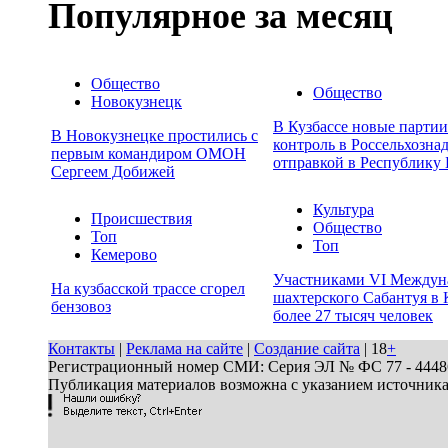
Популярное за месяц
Общество
Общество
Новокузнецк
В Кузбассе новые парти
В Новокузнецке простились с
контроль в Россельхозна
первым командиром ОМОН
отправкой в Республику 
Сергеем Добижей
Культура
Происшествия
Общество
Топ
Топ
Кемерово
Участниками VI Междун
На кузбасской трассе сгорел
шахтерского Сабантуя в 
бензовоз
более 27 тысяч человек
Контакты
|
Реклама на сайте
|
Создание сайта
| 18
+
Регистрационный номер СМИ: Серия ЭЛ № ФС 77 - 44486 
Публикация материалов возможна с указанием источник