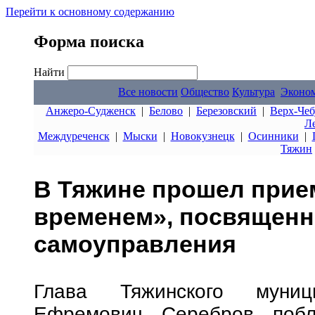
Перейти к основному содержанию
Форма поиска
Найти
Все новости
Общество
Культура
Эконо
Анжеро-Судженск
|
Белово
|
Березовский
|
Верх-Чеб
Л
Междуреченск
|
Мыски
|
Новокузнецк
|
Осинники
|
Тяжин
В Тяжине прошел прием
временем», посвященн
самоуправления
Глава Тяжинского муниц
Ефремович Серебров побла