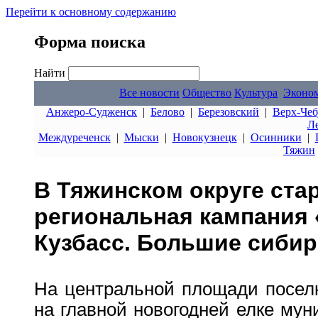
Перейти к основному содержанию
Форма поиска
Найти
Все новости
Общество
Культура
Эконо
Анжеро-Судженск
|
Белово
|
Березовский
|
Верх-Чеб
Л
Междуреченск
|
Мыски
|
Новокузнецк
|
Осинники
|
Тяжин
В Тяжинском округе ста
региональная кампания
Кузбасс. Большие сибир
На центральной площади поселк
на главной новогодней елке мун