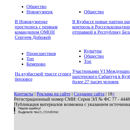
Общество
Новокузнецк
Общество
В Новокузнецке
В Кузбассе новые партии ра
простились с первым
контроль в Россельхознадзор
командиром ОМОН
отправкой в Республику Бел
Сергеем Добижей
Культура
Происшествия
Общество
Топ
Топ
Кемерово
Участниками VI Междунаро
На кузбасской трассе сгорел
шахтерского Сабантуя в Кузб
бензовоз
более 27 тысяч человек
Контакты
|
Реклама на сайте
|
Создание сайта
| 18
+
Регистрационный номер СМИ: Серия ЭЛ № ФС 77 - 44486 
Публикация материалов возможна с указанием источник