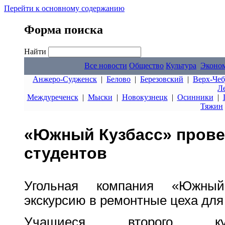
Перейти к основному содержанию
Форма поиска
Найти
Все новости
Общество
Культура
Эконо
Анжеро-Судженск
|
Белово
|
Березовский
|
Верх-Чеб
Л
Междуреченск
|
Мыски
|
Новокузнецк
|
Осинники
|
Тяжин
«Южный Кузбасс» прове
студентов
Угольная компания «Южный
экскурсию в ремонтные цеха для
Учащиеся второго кур