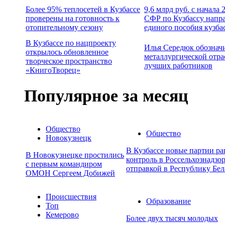
Более 95% теплосетей в Кузбассе
9,6 млрд руб. с начала
проверены на готовность к
СФР по Кузбассу напр
отопительному сезону
единого пособия кузба
В Кузбассе по нацпроекту
Илья Середюк обознач
открылось обновленное
металлургической отра
творческое пространство
лучших работников
«КнигоТворец»
Популярное за месяц
Общество
Общество
Новокузнецк
В Кузбассе новые партии р
В Новокузнецке простились
контроль в Россельхознадзор
с первым командиром
отправкой в Республику Бел
ОМОН Сергеем Добижей
Происшествия
Образование
Топ
Кемерово
Более двух тысяч молодых