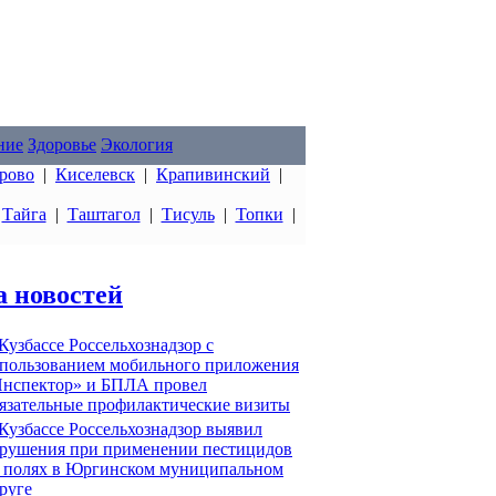
ние
Здоровье
Экология
рово
|
Киселевск
|
Крапивинский
|
|
Тайга
|
Таштагол
|
Тисуль
|
Топки
|
а новостей
Кузбассе Россельхознадзор с
пользованием мобильного приложения
нспектор» и БПЛА провел
язательные профилактические визиты
Кузбассе Россельхознадзор выявил
рушения при применении пестицидов
 полях в Юргинском муниципальном
руге