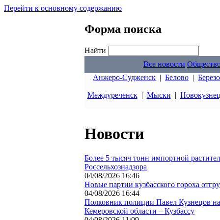
Перейти к основному содержанию
Форма поиска
Найти
Все новости
Обществ
Анжеро-Судженск
|
Белово
|
Берез
Междуреченск
|
Мыски
|
Новокузне
Новости
Более 5 тысяч тонн импортной растите
Россельхознадзора
04/08/2026 16:46
Новые партии кузбасского гороха отгр
04/08/2026 16:44
Полковник полиции Павел Кузнецов на
Кемеровской области – Кузбассу
04/08/2026 11:09