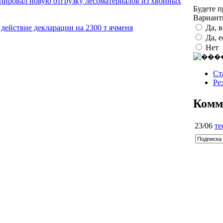
олировал новую отгрузку лесоматериалов из хвойных
Будете 
Вариан
Да, 
 действие декларации на 2300 т ячменя
Да, 
Нет
Ст
Ре
Комм
23/06
те