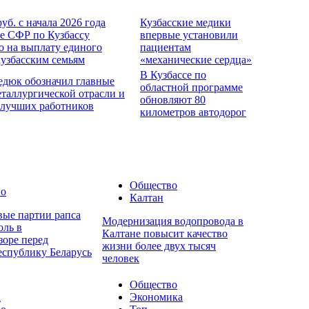
руб. с начала 2026 года
Кузбасские медики
е СФР по Кузбассу
впервые установили
о на выплату единого
пациентам
кузбасским семьям
«механические сердца»
В Кузбассе по
едюк обозначил главные
областной программе
еталлургической отрасли и
обновляют 80
 лучших работников
километров автодорог
Общество
во
Калтан
вые партии рапса
Модернизация водопровода в
оль в
Калтане повысит качество
зоре перед
жизни более двух тысяч
еспублику Беларусь
человек
Общество
а
Экономика