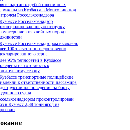
вые партии отрубей пшеничных
гружены из Кузбасса в Монголию под
нтролем Россельхознадзора
Кузбассе Россельхознадзор
оконтролировал новую отгрузку
соматериалов из хвойных пород в
джикистан
Кузбассе Россельхознадзором выявлено
лее 100 тысяч тонн недостоверно
декларированного зерна
лее 95% теплосетей в Кузбассе
оверены на готовность к
опительному сезону
Кузбассе транспортные полицейские
ивлекли к ответственности пассажира
 деструктивное поведение на борту
здушного судна
ссельхознадзором проконтролирован
оз в Кузбасс 2,38 тонн ягод из
ргизии
сование