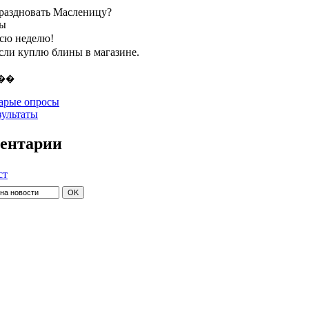
праздновать Масленицу?
ты
всю неделю!
если куплю блины в магазине.
арые опросы
зультаты
ентарии
ст