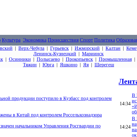
о
Культура
Экономика
Происшествия
Спорт
Политика
Образова
овский
|
Верх-Чебула
|
Гурьевск
|
Ижморский
|
Калтан
|
Кеме
Ленинск-Кузнецкий
|
Мариинск
цк
|
Осинники
|
Полысаево
|
Прокопьевск
|
Промышленная
Тяжин
|
Юрга
|
Яшкино
|
Яя
|
Шерегеш
Лент
В 
льной продукции поступило в Кузбасс под контролем
ис
14:34
«И
об
ужены в Китай под контролем Россельхознадзора
В 
на
значен начальником Управления Росгвардии по
14:24
на
ок