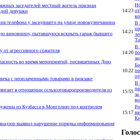
Но
сяжных заседателей местный житель признан
14:23
от
одой девушки
ко
я телефона у заснувшего на улице новокузнечанина
В 
пр
14:21
ую виновницу, пытавшуюся вскрыть гараж бывшего
ле
Та
В 
 от агрессивного сожителя
14:20
бо
за
опасность во время мероприятий, посвященных Дню
Бо
10:22
пр
от
века с неоплаченными товарами в рюкзаке
В 
пр
фвизит в отношении сельхозтоваропроизводителя из
15:55
за
во
Ро
ужены из Кузбасса в Монголию под контролем
15:17
вв
Ки
ознадзор выявил нарушение порядка информирования
Голо