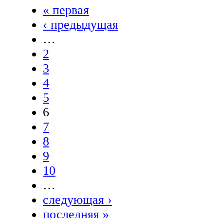
« первая
‹ предыдущая
…
2
3
4
5
6
7
8
9
10
…
следующая ›
последняя »