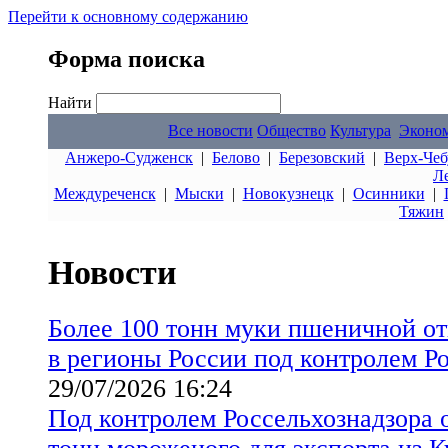
Перейти к основному содержанию
Форма поиска
Найти
Все новости
Общество
Культура
Эконо
Анжеро-Судженск
|
Белово
|
Березовский
|
Верх-Чеб
Л
Междуреченск
|
Мыски
|
Новокузнецк
|
Осинники
|
Тяжин
Новости
Более 100 тонн муки пшеничной от
в регионы России под контролем Р
29/07/2026 16:24
Под контролем Россельхознадзора 