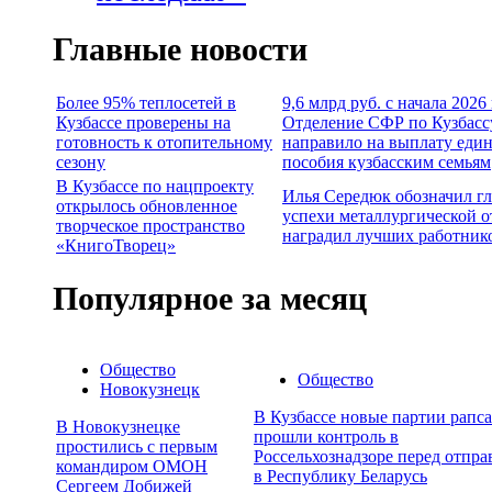
Главные новости
Более 95% теплосетей в
9,6 млрд руб. с начала 2026
Кузбассе проверены на
Отделение СФР по Кузбасс
готовность к отопительному
направило на выплату еди
сезону
пособия кузбасским семьям
В Кузбассе по нацпроекту
Илья Середюк обозначил г
открылось обновленное
успехи металлургической о
творческое пространство
наградил лучших работник
«КнигоТворец»
Популярное за месяц
Общество
Общество
Новокузнецк
В Кузбассе новые партии рапса
В Новокузнецке
прошли контроль в
простились с первым
Россельхознадзоре перед отпра
командиром ОМОН
в Республику Беларусь
Сергеем Добижей