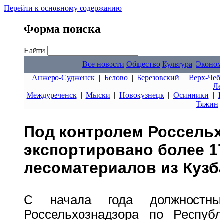
Перейти к основному содержанию
Форма поиска
Найти
Все новости
Общество
Культура
Эконо
Анжеро-Судженск
|
Белово
|
Березовский
|
Верх-Чеб
Л
Междуреченск
|
Мыски
|
Новокузнецк
|
Осинники
|
Тяжин
Под контролем Россель
экспортировано более 1
лесоматериалов из Кузб
С начала года должностн
Россельхознадзора по Респу