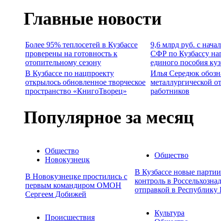
Главные новости
Более 95% теплосетей в Кузбассе
9,6 млрд руб. с нача
проверены на готовность к
СФР по Кузбассу на
отопительному сезону
единого пособия ку
В Кузбассе по нацпроекту
Илья Середюк обозн
открылось обновленное творческое
металлургической о
пространство «КнигоТворец»
работников
Популярное за месяц
Общество
Общество
Новокузнецк
В Кузбассе новые парти
В Новокузнецке простились с
контроль в Россельхозна
первым командиром ОМОН
отправкой в Республику 
Сергеем Добижей
Культура
Происшествия