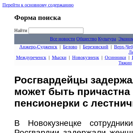
Перейти к основному содержанию
Форма поиска
Найти
Все новости
Общество
Культура
Эконо
Анжеро-Судженск
|
Белово
|
Березовский
|
Верх-Чеб
Л
Междуреченск
|
Мыски
|
Новокузнецк
|
Осинники
|
Тяжин
Росгвардейцы задержа
может быть причастна
пенсионерки с лестнич
В Новокузнецке сотрудник
Росгвардии задержали женщи