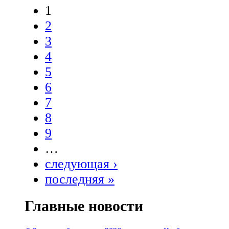
1
2
3
4
5
6
7
8
9
…
следующая ›
последняя »
Главные новости