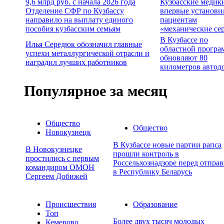
9,6 млрд руб. с начала 2026 года
Кузбасские медик
Отделение СФР по Кузбассу
впервые установи
направило на выплату единого
пациентам
пособия кузбасским семьям
«механические се
В Кузбассе по
Илья Середюк обозначил главные
областной програ
успехи металлургической отрасли и
обновляют 80
наградил лучших работников
километров автод
Популярное за месяц
Общество
Общество
Новокузнецк
В Кузбассе новые партии рапса
В Новокузнецке
прошли контроль в
простились с первым
Россельхознадзоре перед отпра
командиром ОМОН
в Республику Беларусь
Сергеем Добижей
Происшествия
Образование
Топ
Более двух тысяч молодых
Кемерово