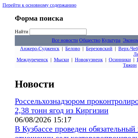
Перейти к основному содержанию
Форма поиска
Найти
Все новости
Общество
Культура
Эконо
Анжеро-Судженск
|
Белово
|
Березовский
|
Верх-Чеб
Л
Междуреченск
|
Мыски
|
Новокузнецк
|
Осинники
|
Тяжин
Новости
Россельхознадзором проконтролиро
2,38 тонн ягод из Киргизии
06/08/2026 15:17
В Кузбассе проведен обязательный