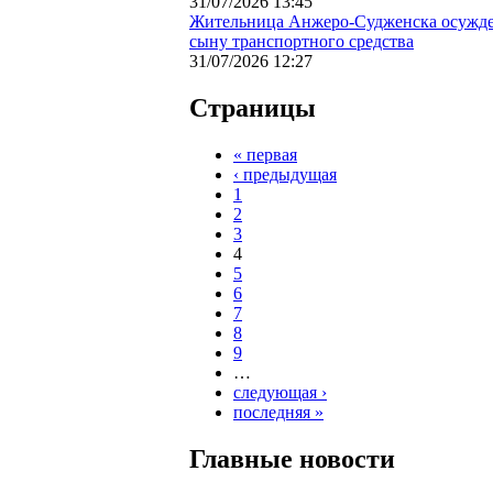
31/07/2026 13:45
Жительница Анжеро-Судженска осужден
сыну транспортного средства
31/07/2026 12:27
Страницы
« первая
‹ предыдущая
1
2
3
4
5
6
7
8
9
…
следующая ›
последняя »
Главные новости