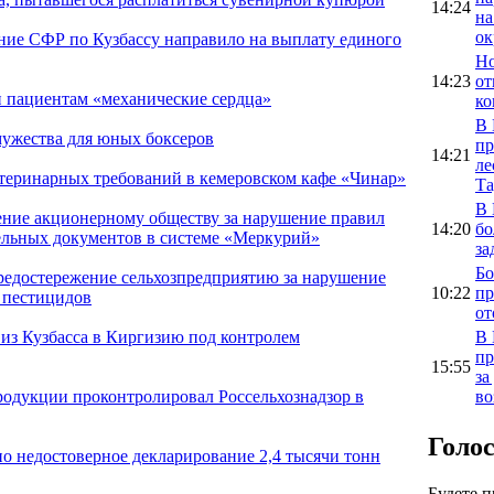
14:24
на
ок
ление СФР по Кузбассу направило на выплату единого
Но
14:23
от
и пациентам «механические сердца»
ко
В 
мужества для юных боксеров
пр
14:21
ле
теринарных требований в кемеровском кафе «Чинар»
Та
В 
ение акционерному обществу за нарушение правил
14:20
бо
льных документов в системе «Меркурий»
за
Бо
предостережение сельхозпредприятию за нарушение
10:22
пр
 пестицидов
от
В 
из Кузбасса в Киргизию под контролем
пр
15:55
за
во
родукции проконтролировал Россельхознадзор в
Голо
но недостоверное декларирование 2,4 тысячи тонн
Будете 