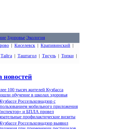
ние
Здоровье
Экология
рово
|
Киселевск
|
Крапивинский
|
|
Тайга
|
Таштагол
|
Тисуль
|
Топки
|
а новостей
лее 100 тысяч жителей Кузбасса
ошли обучение в школах здоровья
Кузбассе Россельхознадзор с
пользованием мобильного приложения
нспектор» и БПЛА провел
язательные профилактические визиты
Кузбассе Россельхознадзор выявил
рушения при применении пестицидов