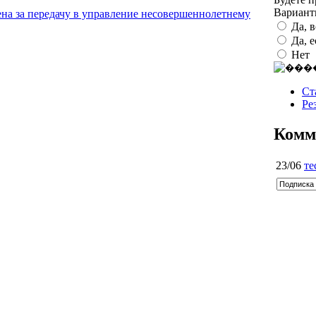
Вариан
а за передачу в управление несовершеннолетнему
Да, 
Да, 
Нет
Ст
Ре
Комм
23/06
те