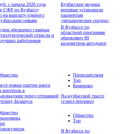
руб. с начала 2026 года
Кузбасские медики
е СФР по Кузбассу
впервые установили
о на выплату единого
пациентам
кузбасским семьям
«механические сердца»
В Кузбассе по
едюк обозначил главные
областной программе
еталлургической отрасли и
обновляют 80
 лучших работников
километров автодорог
бщество
Происшествия
Топ
ассе новые партии рапса
Кемерово
 контроль в
ьхознадзоре перед отправкой
На кузбасской трассе
ублику Беларусь
сгорел бензовоз
бщество
Общество
кономика
Топ
оп
овокузнецк
В Кузбассе по