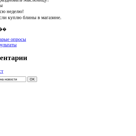
ты
всю неделю!
если куплю блины в магазине.
арые опросы
зультаты
ентарии
ст