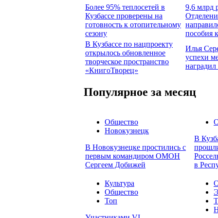
Более 95% теплосетей в
9,6 млрд 
Кузбассе проверены на
Отделени
готовность к отопительному
направил
сезону
пособия 
В Кузбассе по нацпроекту
Илья Сер
открылось обновленное
успехи м
творческое пространство
наградил
«КнигоТворец»
Популярное за месяц
Общество
О
Новокузнецк
В Кузб
В Новокузнецке простились с
прошли
первым командиром ОМОН
Россел
Сергеем Добижей
в Респ
Культура
О
Общество
Э
Топ
Т
Н
Участниками VI