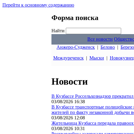
Перейти к основному содержанию
Форма поиска
Найти
Все новости
Обществ
Анжеро-Судженск
|
Белово
|
Берез
Междуреченск
|
Мыски
|
Новокузне
Новости
В Кузбассе Россельхознадзор прекратил
03/08/2026 16:38
В Кузбассе транспортные полицейские 
жителей по факту незаконной добычи 
03/08/2026 12:08
Жительница Кузбасса передала правоох
03/08/2026 10:31
Росгвардейцы задержали кемеровчанин