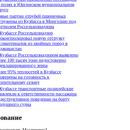
 полях в Юргинском муниципальном
руге
вые партии отрубей пшеничных
гружены из Кузбасса в Монголию под
нтролем Россельхознадзора
Кузбассе Россельхознадзор
оконтролировал новую отгрузку
соматериалов из хвойных пород в
джикистан
Кузбассе Россельхознадзором выявлено
лее 100 тысяч тонн недостоверно
декларированного зерна
лее 95% теплосетей в Кузбассе
оверены на готовность к
опительному сезону
Кузбассе транспортные полицейские
ивлекли к ответственности пассажира
 деструктивное поведение на борту
здушного судна
сование
праздновать Масленицу?