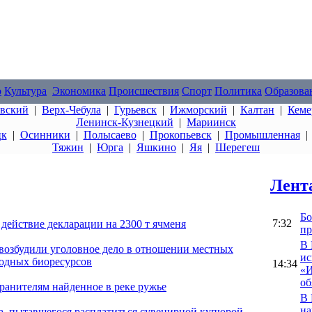
о
Культура
Экономика
Происшествия
Спорт
Политика
Образова
овский
|
Верх-Чебула
|
Гурьевск
|
Ижморский
|
Калтан
|
Кеме
Ленинск-Кузнецкий
|
Мариинск
цк
|
Осинники
|
Полысаево
|
Прокопьевск
|
Промышленная
Тяжин
|
Юрга
|
Яшкино
|
Яя
|
Шерегеш
Лент
Бо
7:32
 действие декларации на 2300 т ячменя
пр
В 
возбудили уголовное дело в отношении местных
ис
водных биоресурсов
14:34
«И
об
ранителям найденное в реке ружье
В 
на
а, пытавшегося расплатиться сувенирной купюрой