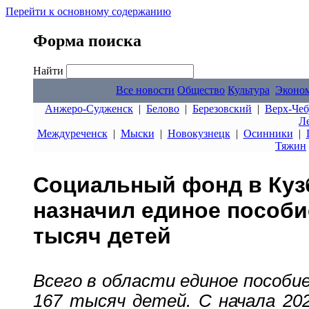
Перейти к основному содержанию
Форма поиска
Найти
Все новости
Общество
Культура
Эконо
Анжеро-Судженск
|
Белово
|
Березовский
|
Верх-Чеб
Л
Междуреченск
|
Мыски
|
Новокузнецк
|
Осинники
|
Тяжин
Социальный фонд в Кузб
назначил единое пособи
тысяч детей
Всего в области единое пособи
167 тысяч детей. С начала 20