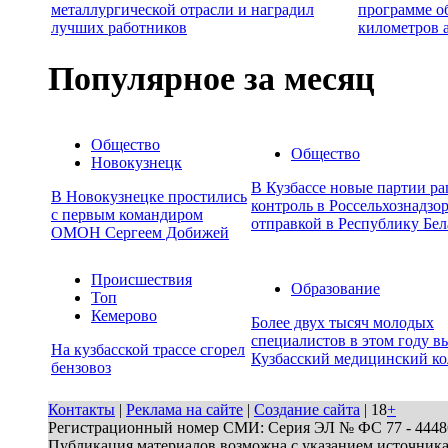
металлургической отрасли и наградил
программе о
лучших работников
километров 
Популярное за месяц
Общество
Общество
Новокузнецк
В Кузбассе новые партии р
В Новокузнецке простились
контроль в Россельхознадзор
с первым командиром
отправкой в Республику Бел
ОМОН Сергеем Добижей
Происшествия
Образование
Топ
Кемерово
Более двух тысяч молодых
специалистов в этом году в
На кузбасской трассе сгорел
Кузбасский медицинский к
бензовоз
Контакты
|
Реклама на сайте
|
Создание сайта
| 18
+
Регистрационный номер СМИ: Серия ЭЛ № ФС 77 - 44486 
Публикация материалов возможна с указанием источник