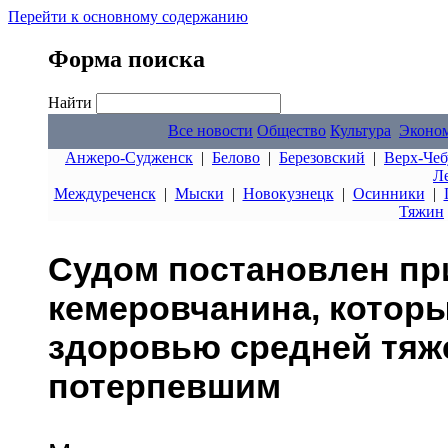
Перейти к основному содержанию
Форма поиска
Найти
Все новости
Общество
Культура
Эконо
Анжеро-Судженск
|
Белово
|
Березовский
|
Верх-Чеб
Л
Междуреченск
|
Мыски
|
Новокузнецк
|
Осинники
|
Тяжин
Судом постановлен пр
кемеровчанина, котор
здоровью средней тяж
потерпевшим