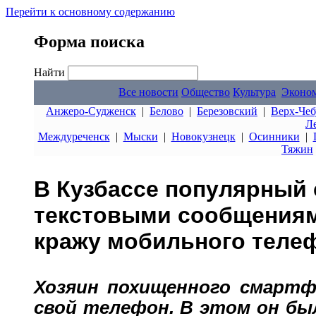
Перейти к основному содержанию
Форма поиска
Найти
Все новости
Общество
Культура
Эконо
Анжеро-Судженск
|
Белово
|
Березовский
|
Верх-Чеб
Л
Междуреченск
|
Мыски
|
Новокузнецк
|
Осинники
|
Тяжин
В Кузбассе популярный
текстовыми сообщениям
кражу мобильного теле
Хозяин похищенного смартф
свой телефон. В этом он был