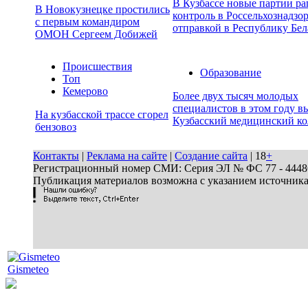
В Кузбассе новые партии р
В Новокузнецке простились
контроль в Россельхознадзор
с первым командиром
отправкой в Республику Бел
ОМОН Сергеем Добижей
Происшествия
Образование
Топ
Кемерово
Более двух тысяч молодых
специалистов в этом году в
На кузбасской трассе сгорел
Кузбасский медицинский к
бензовоз
Контакты
|
Реклама на сайте
|
Создание сайта
| 18
+
Регистрационный номер СМИ: Серия ЭЛ № ФС 77 - 44486 
Публикация материалов возможна с указанием источник
Gismeteo