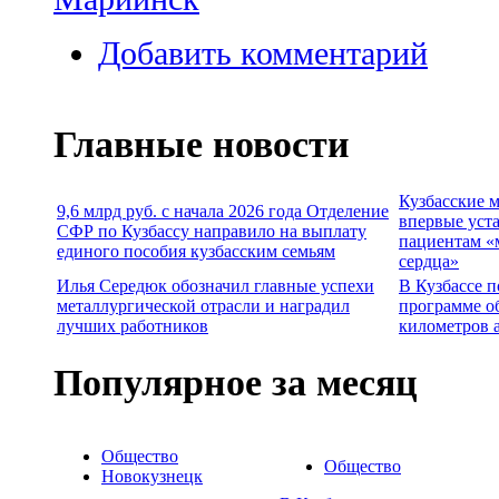
Добавить комментарий
Главные новости
Кузбасские 
9,6 млрд руб. с начала 2026 года Отделение
впервые уст
СФР по Кузбассу направило на выплату
пациентам «
единого пособия кузбасским семьям
сердца»
Илья Середюк обозначил главные успехи
В Кузбассе п
металлургической отрасли и наградил
программе о
лучших работников
километров 
Популярное за месяц
Общество
Общество
Новокузнецк