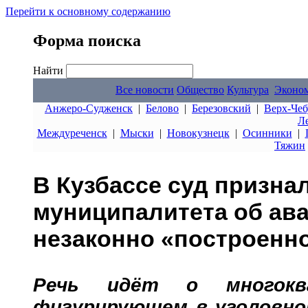
Перейти к основному содержанию
Форма поиска
Найти
Все новости
Общество
Культура
Эконо
Анжеро-Судженск
|
Белово
|
Березовский
|
Верх-Чеб
Л
Междуреченск
|
Мыски
|
Новокузнецк
|
Осинники
|
Тяжин
В Кузбассе суд призна
муниципалитета об ава
незаконно «построенн
Речь идёт о многокв
фигурирующем
в уголовн