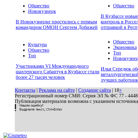
Общество
Общество
Новокузнецк
В Кузбассе новы
В Новокузнецке простились с первым
контроль в Россе
командиром ОМОН Сергеем Добижей
отправкой в Респ
Общество
Культура
Экономика
Общество
Топ
Топ
Новокузне
Участниками VI Международного
Илья Середюк об
шахтерского Сабантуя в Кузбассе стали
металлургической
более 27 тысяч человек
лучших работник
Контакты
|
Реклама на сайте
|
Создание сайта
| 18
+
Регистрационный номер СМИ: Серия ЭЛ № ФС 77 - 44486 
Публикация материалов возможна с указанием источник