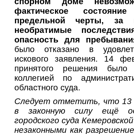
спорном доме невозмо
фактическое состояни
предельной черты, за 
необратимые последстви
опасность для пребыван
было отказано в удовлетв
искового заявления. 14 фе
принятого решения было 
коллегией по администрат
областного суда.
Следует отметить, что
13
в законную силу ещё од
городского суда Кемеровско
незаконными как разрешени