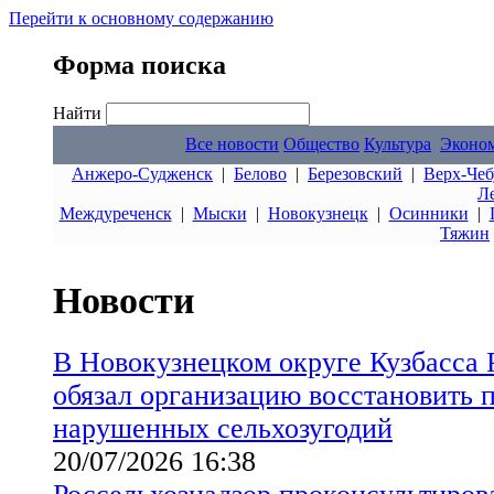
Перейти к основному содержанию
Форма поиска
Найти
Все новости
Общество
Культура
Эконо
Анжеро-Судженск
|
Белово
|
Березовский
|
Верх-Чеб
Л
Междуреченск
|
Мыски
|
Новокузнецк
|
Осинники
|
Тяжин
Новости
В Новокузнецком округе Кузбасса 
обязал организацию восстановить 
нарушенных сельхозугодий
20/07/2026 16:38