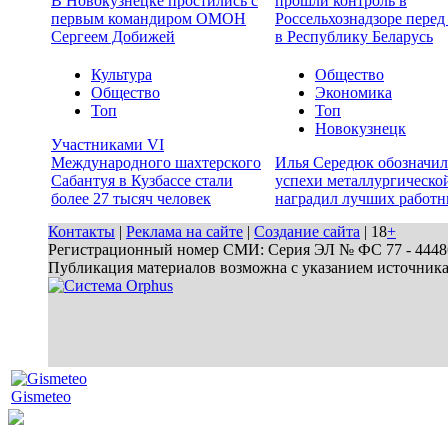
В Новокузнецке простились с
прошли контроль в
первым командиром ОМОН
Россельхознадзоре перед
Сергеем Добижей
в Республику Беларусь
Культура
Общество
Общество
Экономика
Топ
Топ
Новокузнецк
Участниками VI
Международного шахтерского
Илья Середюк обозначил
Сабантуя в Кузбассе стали
успехи металлургической
более 27 тысяч человек
наградил лучших работн
Контакты
|
Реклама на сайте
|
Создание сайта
| 18
+
Регистрационный номер СМИ: Серия ЭЛ № ФС 77 - 44486 
Публикация материалов возможна с указанием источник
Gismeteo