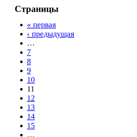
Страницы
« первая
‹ предыдущая
…
7
8
9
10
11
12
13
14
15
…