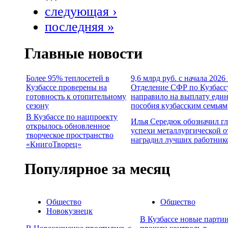
следующая ›
последняя »
Главные новости
Более 95% теплосетей в
9,6 млрд руб. с начала 2026
Кузбассе проверены на
Отделение СФР по Кузбасс
готовность к отопительному
направило на выплату еди
сезону
пособия кузбасским семьям
В Кузбассе по нацпроекту
Илья Середюк обозначил г
открылось обновленное
успехи металлургической о
творческое пространство
наградил лучших работник
«КнигоТворец»
Популярное за месяц
Общество
Общество
Новокузнецк
В Кузбассе новые партии