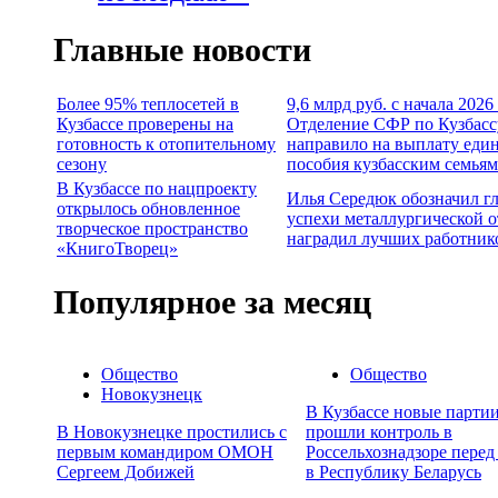
Главные новости
Более 95% теплосетей в
9,6 млрд руб. с начала 2026
Кузбассе проверены на
Отделение СФР по Кузбасс
готовность к отопительному
направило на выплату еди
сезону
пособия кузбасским семьям
В Кузбассе по нацпроекту
Илья Середюк обозначил г
открылось обновленное
успехи металлургической о
творческое пространство
наградил лучших работник
«КнигоТворец»
Популярное за месяц
Общество
Общество
Новокузнецк
В Кузбассе новые партии
В Новокузнецке простились с
прошли контроль в
первым командиром ОМОН
Россельхознадзоре перед
Сергеем Добижей
в Республику Беларусь