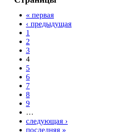
« первая
‹ предыдущая
1
2
3
4
5
6
7
8
9
…
следующая ›
последняя »