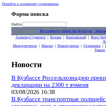
Перейти к основному содержанию
Форма поиска
Найти
Все новости
Общество
Культура
Эконо
Анжеро-Судженск
|
Белово
|
Березовский
|
Верх-Чеб
Л
Междуреченск
|
Мыски
|
Новокузнецк
|
Осинники
|
Тяжин
Новости
В Кузбассе Россельхознадзор прекр
декларации на 2300 т ячменя
03/08/2026 16:38
В Кузбассе транспортные полицейс