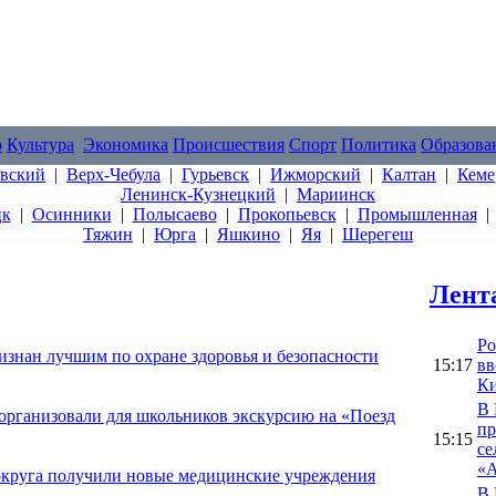
о
Культура
Экономика
Происшествия
Спорт
Политика
Образова
овский
|
Верх-Чебула
|
Гурьевск
|
Ижморский
|
Калтан
|
Кеме
Ленинск-Кузнецкий
|
Мариинск
цк
|
Осинники
|
Полысаево
|
Прокопьевск
|
Промышленная
Тяжин
|
Юрга
|
Яшкино
|
Яя
|
Шерегеш
Лент
Ро
знан лучшим по охране здоровья и безопасности
15:17
вв
Ки
В 
организовали для школьников экскурсию на «Поезд
пр
15:15
се
«А
округа получили новые медицинские учреждения
В 