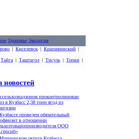
ние
Здоровье
Экология
рово
|
Киселевск
|
Крапивинский
|
|
Тайга
|
Таштагол
|
Тисуль
|
Топки
|
а новостей
ссельхознадзором проконтролирован
оз в Кузбасс 2,38 тонн ягод из
ргизии
Кузбассе проведен обязательный
офвизит в отношении
льхозтоваропроизводителя ООО
гросиб»
Мариинском округе Кузбасса