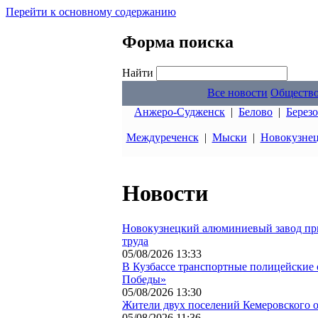
Перейти к основному содержанию
Форма поиска
Найти
Все новости
Обществ
Анжеро-Судженск
|
Белово
|
Берез
Междуреченск
|
Мыски
|
Новокузне
Новости
Новокузнецкий алюминиевый завод при
труда
05/08/2026 13:33
В Кузбассе транспортные полицейские 
Победы»
05/08/2026 13:30
Жители двух поселений Кемеровского 
05/08/2026 11:36