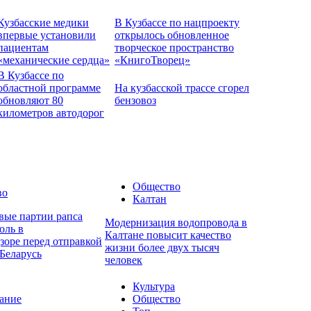
Кузбасские медики
В Кузбассе по нацпроекту
впервые установили
открылось обновленное
пациентам
творческое пространство
«механические сердца»
«КнигоТворец»
В Кузбассе по
областной программе
На кузбасской трассе сгорел
обновляют 80
бензовоз
километров автодорог
Общество
во
Калтан
вые партии рапса
Модернизация водопровода в
оль в
Калтане повысит качество
зоре перед отправкой
жизни более двух тысяч
Беларусь
человек
Культура
ание
Общество