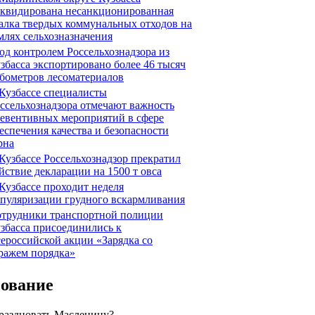
квидирована несанкционированная
алка твердых коммунальных отходов на
млях сельхозназначения
д контролем Россельхознадзора из
збасса экспортировано более 46 тысяч
бометров лесоматериалов
Кузбассе специалисты
ссельхознадзора отмечают важность
евентивных мероприятий в сфере
еспечения качества и безопасности
рна
Кузбассе Россельхознадзор прекратил
йствие декларации на 1500 т овса
Кузбассе проходит неделя
пуляризации грудного вскармливания
трудники транспортной полиции
збасса присоединились к
ероссийской акции «Зарядка со
ражем порядка»
сование
праздновать Масленицу?