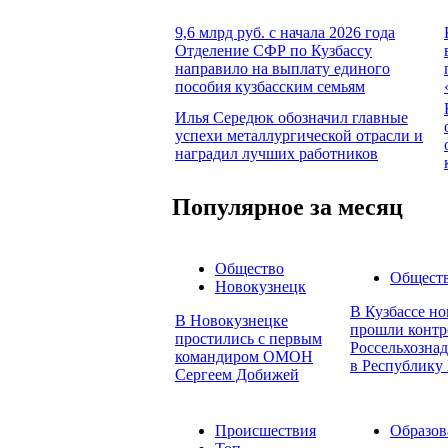
9,6 млрд руб. с начала 2026 года
Отделение СФР по Кузбассу
направило на выплату единого
пособия кузбасским семьям
Илья Середюк обозначил главные
успехи металлургической отрасли и
наградил лучших работников
Популярное за месяц
Общество
Общест
Новокузнецк
В Кузбассе но
В Новокузнецке
прошли контр
простились с первым
Россельхознад
командиром ОМОН
в Республику 
Сергеем Добижей
Происшествия
Образов