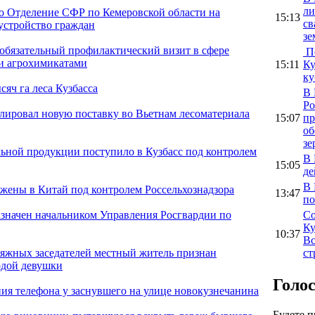
ли
ло Отделение СФР по Кемеровской области на
15:13
св
оустройство граждан
зе
 обязательный профилактический визит в сфере
По
 и агрохимикатами
15:11
Ку
ку
сяч га леса Кузбасса
В 
Ро
олировал новую поставку во Вьетнам лесоматериала
15:07
пр
об
зе
льной продукции поступило в Кузбасс под контролем
В 
15:05
де
В 
ужены в Китай под контролем Россельхознадзора
13:47
по
Со
значен начальником Управления Росгвардии по
Ку
10:37
Вс
ст
сяжных заседателей местный житель признан
одой девушки
Голо
я телефона у заснувшего на улице новокузнечанина
Будете 