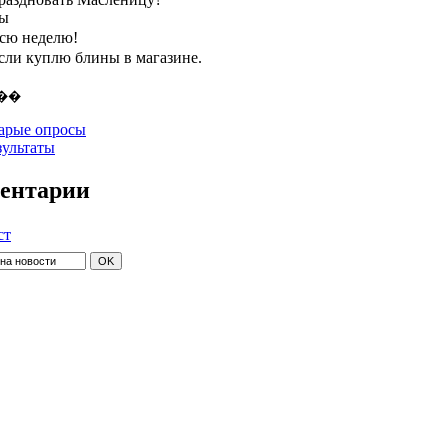
ты
всю неделю!
если куплю блины в магазине.
арые опросы
зультаты
ентарии
ст