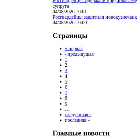
Росгвардейцы задержали предполагаем
супруга
04/08/2026 10:01
Росгвардейцы защитили новокузнечанку
04/08/2026 10:00
Страницы
« первая
‹ предыдущая
1
2
3
4
5
6
7
8
9
…
следующая ›
последняя »
Главные новости