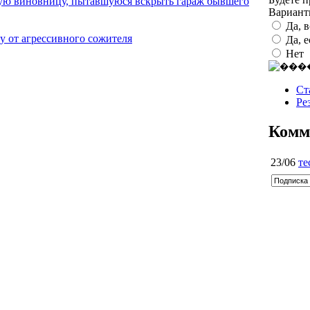
ую виновницу, пытавшуюся вскрыть гараж бывшего
Вариан
Да, 
 от агрессивного сожителя
Да, 
Нет
Ст
Ре
Комм
23/06
те