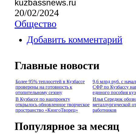
kuzbassnews.ru
20/02/2024
Общество
Добавить комментарий
Главные новости
Более 95% теплосетей в Кузбассе
9,6 млрд руб. с нача
проверены на готовность к
СФР по Кузбассу на
отопительному сезону
единого пособия ку
В Кузбассе по нацпроекту
Илья Середюк обозн
открылось обновленное творческое
металлургической о
пространство «КнигоТворец»
работников
Популярное за месяц