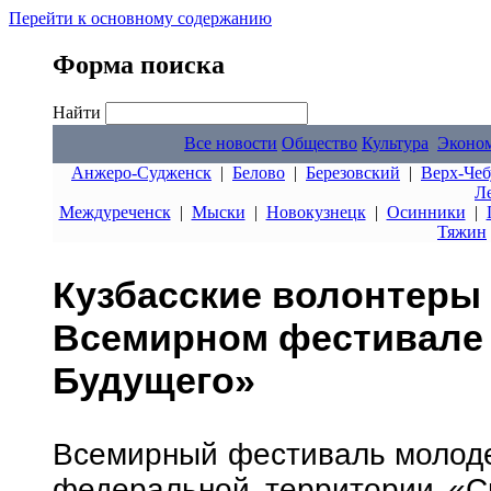
Перейти к основному содержанию
Форма поиска
Найти
Все новости
Общество
Культура
Эконо
Анжеро-Судженск
|
Белово
|
Березовский
|
Верх-Чеб
Л
Междуреченск
|
Мыски
|
Новокузнецк
|
Осинники
|
Тяжин
Кузбасские волонтеры 
Всемирном фестивале 
Будущего»
Всемирный фестиваль молодеж
федеральной территории «Си