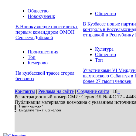
Общество
Общество
Новокузнецк
В Кузбассе новые парти
В Новокузнецке простились с
контроль в Россельхозна
первым командиром ОМОН
отправкой в Республику 
Сергеем Добижей
Культура
Происшествия
Общество
Топ
Топ
Кемерово
Участниками VI Междун
На кузбасской трассе сгорел
шахтерского Сабантуя в 
бензовоз
более 27 тысяч человек
Контакты
|
Реклама на сайте
|
Создание сайта
| 18
+
Регистрационный номер СМИ: Серия ЭЛ № ФС 77 - 44486 
Публикация материалов возможна с указанием источник